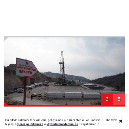
3
5
Terör örgütü PKK/KCK'nin yıllarca üs olarak kullandığı
Bu sitede kullanıcı deneyimlerini geliştirmek için
Çerezler
kullanılmaktadır. Daha fazla
Gabar Dağı'nda Türk Silahlı Kuvvetleri'nin yaptığı
Reklamı Kapat
bilgi için;
Çerez politika
mıza
ve
Aydınlatma Metnimize
tıklayabilirsiniz.