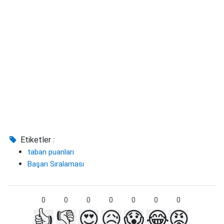
Etiketler :
taban puanları
Başarı Sıralaması
0
0
0
0
0
0
0
👍
👎
😍
😥
😱
😂
😡