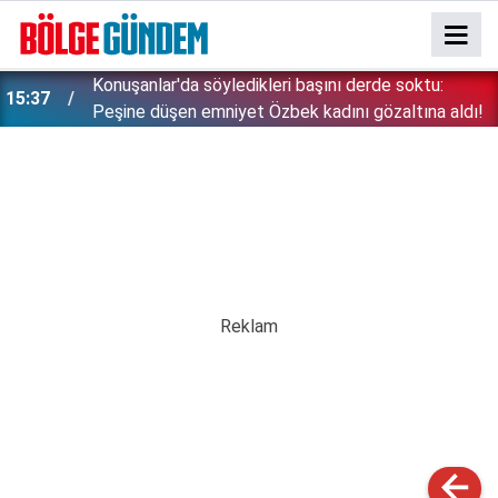
Konuşanlar'da söyledikleri başını derde soktu:
15:37
Peşine düşen emniyet Özbek kadını gözaltına aldı!