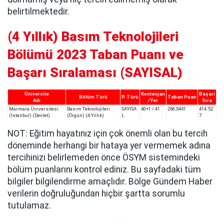
belirtilmektedir.
(4 Yıllık) Basım Teknolojileri
Bölümü 2023 Taban Puanı ve
Başarı Sıralaması (SAYISAL)
Üniversite
Kontenjan
Başarı
Bölüm Türü
P. Türü
Taban Puan
Adı
/Yer
Sıra
Marmara Üniversitesi
Basım Teknolojileri
SAYISA
40+1 / 41
268,5461
414.52
(İstanbul) (Devlet)
(Örgün) (4 Yıllık)
L
7
NOT: Eğitim hayatınız için çok önemli olan bu tercih
döneminde herhangi bir hataya yer vermemek adına
tercihinizi belirlemeden önce ÖSYM sistemindeki
bölüm puanlarını kontrol ediniz. Bu sayfadaki tüm
bilgiler bilgilendirme amaçlıdır. Bölge Gündem Haber
verilerin doğruluğundan hiçbir şartta sorumlu
tutulamaz.