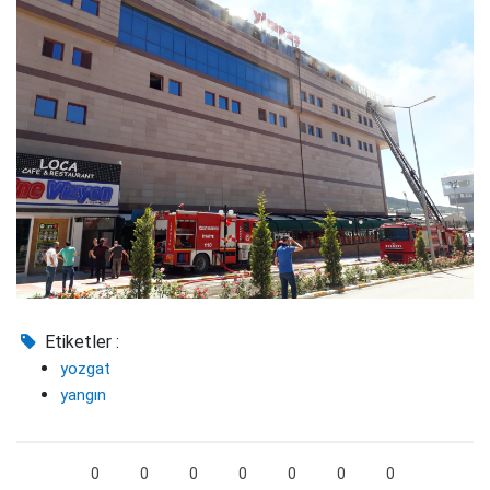
Etiketler :
yozgat
yangın
0
0
0
0
0
0
0