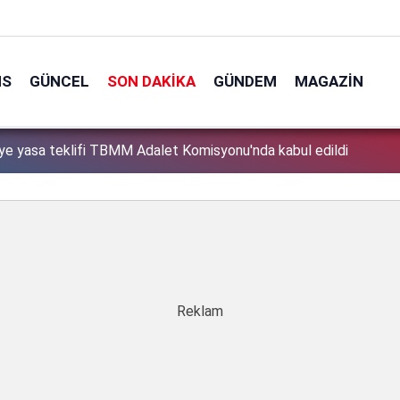
NS
GÜNCEL
SON DAKIKA
GÜNDEM
MAGAZIN
lu Devam Ediyor
1