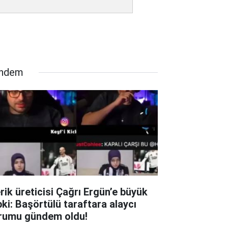
ndem
erik üreticisi Çağrı Ergün’e büyük
pki: Başörtülü taraftara alaycı
rumu gündem oldu!