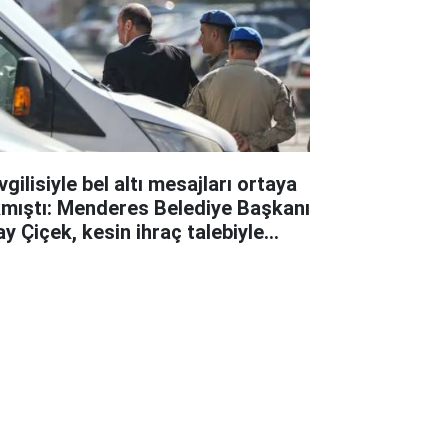
gilisiyle bel altı mesajları ortaya
kmıştı: Menderes Belediye Başkanı
ay Çiçek, kesin ihraç talebiyle
ipline sevk edildi!