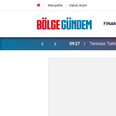
Manşetler
Haber Arşivi
FINA
alet Komisyonu'nda kabul edildi
17:02
Yaz Bilim Oku