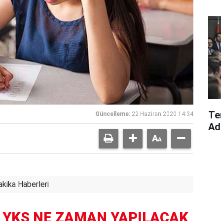
Te
Güncelleme:
22 Haziran 2020 14:34
Ad
kika Haberleri
YKS NE ZAMAN YAPILACAK