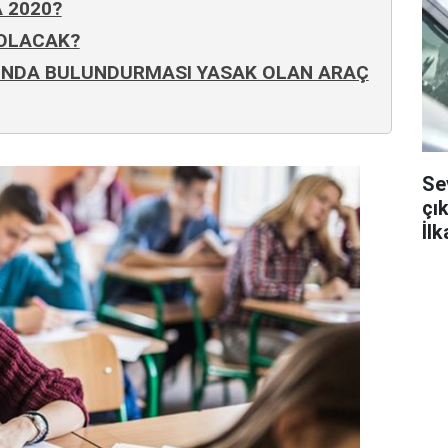
 2020?
 OLACAK?
NINDA BULUNDURMASI YASAK OLAN ARAÇ
Sev
çı
İlk
dis