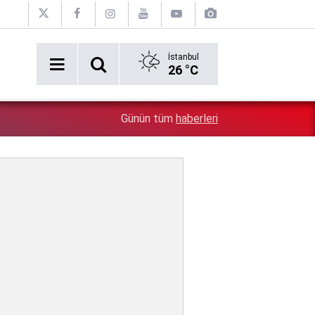
İstanbul
26 °C
6:57
Özel Çocuk ve Aile Akademisi’nde 60 Çocuğa Hizmet V
Günün tüm
haberleri