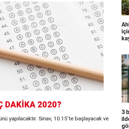
Ah
iç
ka
Ç DAKİKA 2020?
3 
ü yapılacaktır. Sınav, 10.15'te başlayacak ve
ild
gö