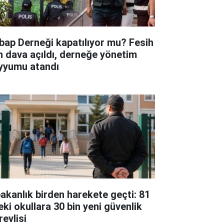
bap Derneği kapatılıyor mu? Fesih
in dava açıldı, derneğe yönetim
yyumu atandı
bakanlık birden harekete geçti: 81
eki okullara 30 bin yeni güvenlik
revlisi