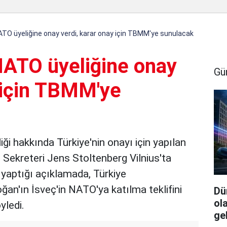
NATO üyeliğine onay verdi, karar onay için TBMM'ye sunulacak
 NATO üyeliğine onay
Gü
y için TBMM'ye
i hakkında Türkiye'nin onayı için yapılan
ekreteri Jens Stoltenberg Vilnius'ta
yaptığı açıklamada, Türkiye
n'ın İsveç'in NATO'ya katılma teklifini
Dü
ol
yledi.
ge