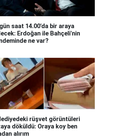
gün saat 14.00'da bir araya
lecek: Erdoğan ile Bahçeli'nin
ndeminde ne var?
lediyedeki rüşvet görüntüleri
taya döküldü: Oraya koy ben
adan alırım