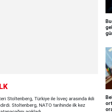
Bu
ge
gü
LK
Be
Stoltenberg, Türkiye ile İsveç arasında ikili
or
dirdi. Stoltenberg, NATO tarihinde ilk kez
or
tanacağını açıkladı.