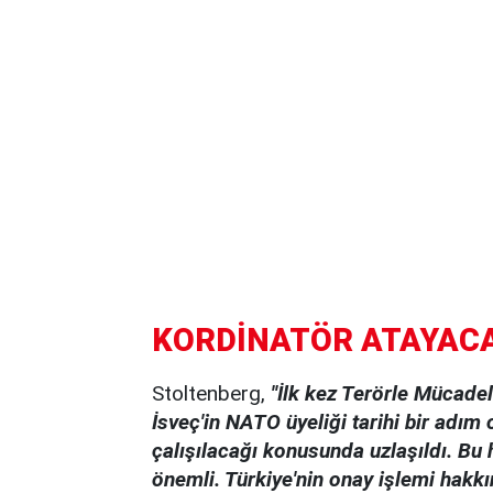
KORDİNATÖR ATAYACAĞ
Stoltenberg,
''İlk kez Terörle Mücad
İsveç'in NATO üyeliği tarihi bir adım o
çalışılacağı konusunda uzlaşıldı. B
önemli. Türkiye'nin onay işlemi hakk