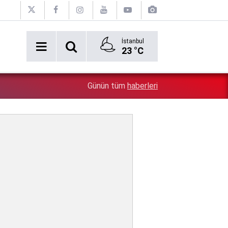
İstanbul
23 °C
2:54
Özgür Özel'e şok! Yüzde 50 ile kazandıkları il, CHP'de k
Günün tüm
haberleri