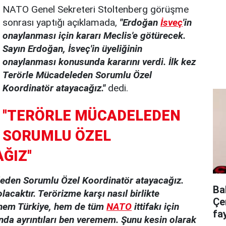
NATO Genel Sekreteri Stoltenberg görüşme
sonrası yaptığı açıklamada,
''Erdoğan
İsveç
'in
onaylanması için kararı Meclis'e götürecek.
Sayın Erdoğan, İsveç'in üyeliğinin
onaylanması konusunda kararını verdi. İlk kez
Terörle Mücadeleden Sorumlu Özel
Koordinatör atayacağız.''
dedi.
''TERÖRLE MÜCADELEDEN
SORUMLU ÖZEL
IZ''
eleden Sorumlu Özel Koordinatör atayacağız.
Ba
lacaktır. Terörizme karşı nasıl birlikte
Çe
u hem Türkiye, hem de tüm
NATO
ittifakı için
fa
ında ayrıntıları ben veremem. Şunu kesin olarak