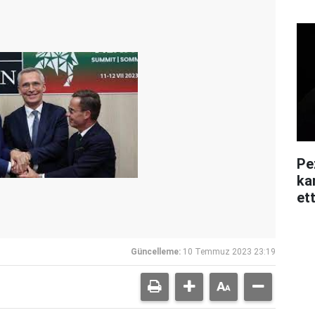
Pe
kar
ett
Güncelleme:
10 Temmuz 2023 23:19