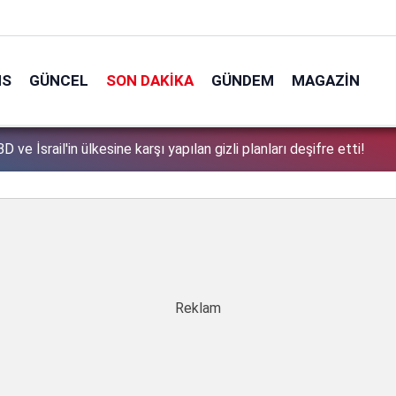
NS
GÜNCEL
SON DAKIKA
GÜNDEM
MAGAZIN
 ve İsrail'in ülkesine karşı yapılan gizli planları deşifre etti!
1
tek tek açıkladı: Çerçeve yasa'dan kimler faydalanamayacak?