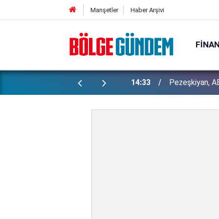
Manşetler
Haber Arşivi
FINA
14:33
Pezeşkiyan, ABD
Bakan Gürlek 
13:29
İşte detaylar...