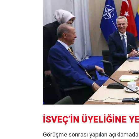
İSVEÇ’İN ÜYELİĞİNE YE
Görüşme sonrası yapılan açıklamada İ