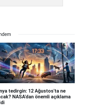
ndem
nya tedirgin: 12 Ağustos'ta ne
acak? NASA'dan önemli açıklama
ldi