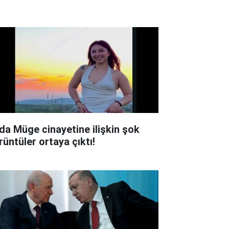
lda Müge cinayetine ilişkin şok
rüntüler ortaya çıktı!