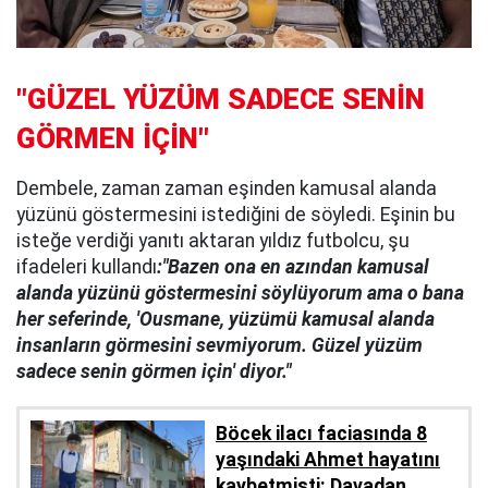
"GÜZEL YÜZÜM SADECE SENİN
GÖRMEN İÇİN"
Dembele, zaman zaman eşinden kamusal alanda
yüzünü göstermesini istediğini de söyledi. Eşinin bu
isteğe verdiği yanıtı aktaran yıldız futbolcu, şu
ifadeleri kullandı
:"Bazen ona en azından kamusal
alanda yüzünü göstermesini söylüyorum ama o bana
her seferinde, 'Ousmane, yüzümü kamusal alanda
insanların görmesini sevmiyorum. Güzel yüzüm
sadece senin görmen için' diyor."
Böcek ilacı faciasında 8
yaşındaki Ahmet hayatını
kaybetmişti: Davadan