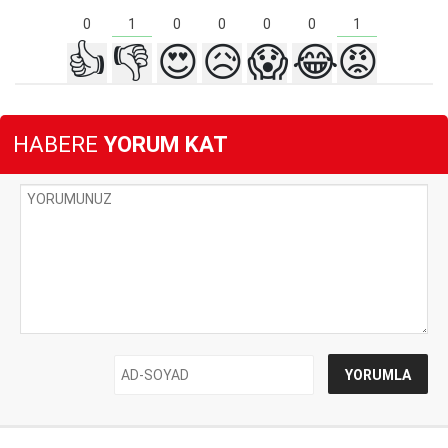
1
1
0
0
0
0
0
👍
👎
😍
😥
😱
😂
😡
HABERE
YORUM KAT