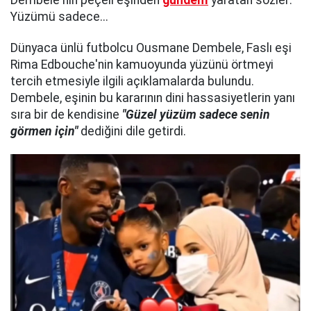
Dembele'nin peçeli eşinden
gündem
yaratan sözler:
Yüzümü sadece...
Dünyaca ünlü futbolcu Ousmane Dembele, Faslı eşi
Rima Edbouche'nin kamuoyunda yüzünü örtmeyi
tercih etmesiyle ilgili açıklamalarda bulundu.
Dembele, eşinin bu kararının dini hassasiyetlerin yanı
sıra bir de kendisine
"Güzel yüzüm sadece senin
görmen için"
dediğini dile getirdi.