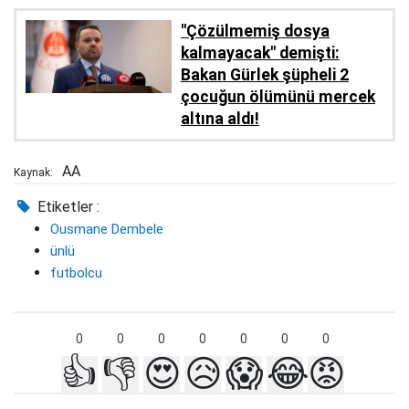
''Çözülmemiş dosya
kalmayacak'' demişti:
Bakan Gürlek şüpheli 2
çocuğun ölümünü mercek
altına aldı!
AA
Kaynak:
Etiketler :
Ousmane Dembele
ünlü
futbolcu
0
0
0
0
0
0
0
👍
👎
😍
😥
😱
😂
😡