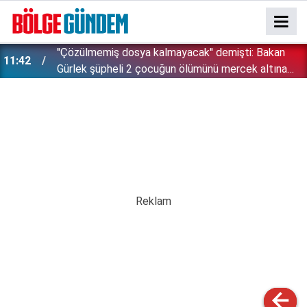
''Çözülmemiş dosya kalmayacak'' demişti: Bakan
11:42
!
Gürlek şüpheli 2 çocuğun ölümünü mercek altına
aldı!