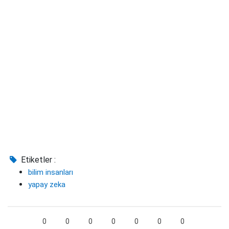
Etiketler :
bilim insanları
yapay zeka
0
0
0
0
0
0
0