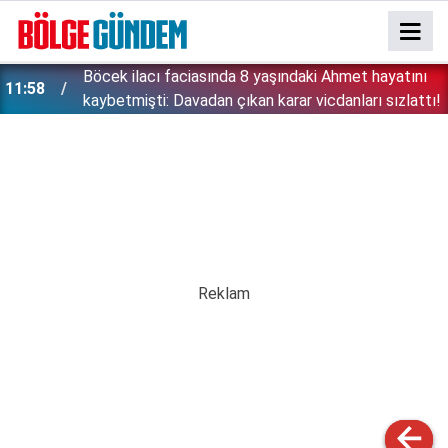
''Çözülmemiş dosya kalmayacak'' demişti: Bakan
11:42
!
Gürlek şüpheli 2 çocuğun ölümünü mercek altına
aldı!