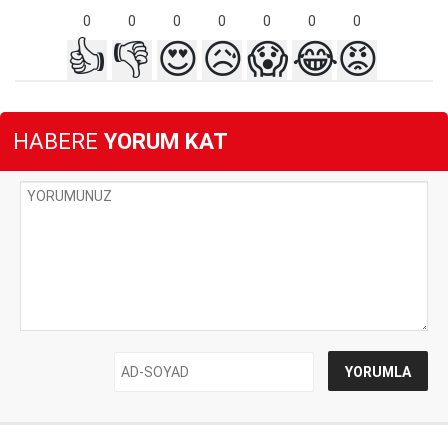
0
0
0
0
0
0
0
👍
👎
😍
😥
😱
😂
😡
HABERE
YORUM KAT