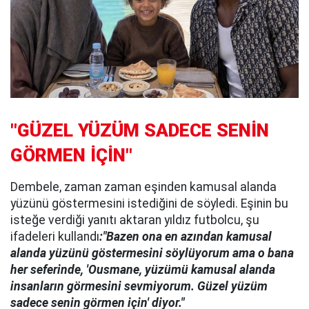
"GÜZEL YÜZÜM SADECE SENİN
GÖRMEN İÇİN"
Dembele, zaman zaman eşinden kamusal alanda
yüzünü göstermesini istediğini de söyledi. Eşinin bu
isteğe verdiği yanıtı aktaran yıldız futbolcu, şu
ifadeleri kullandı
:"Bazen ona en azından kamusal
alanda yüzünü göstermesini söylüyorum ama o bana
her seferinde, 'Ousmane, yüzümü kamusal alanda
insanların görmesini sevmiyorum. Güzel yüzüm
sadece senin görmen için' diyor."