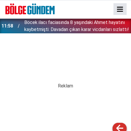
''Çözülmemiş dosya kalmayacak'' demişti: Bakan
11:42
!
Gürlek şüpheli 2 çocuğun ölümünü mercek altına
aldı!