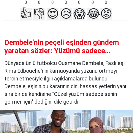
0
0
0
0
0
0
0
👍
👎
😍
😥
😱
😂
😡
Dembele'nin peçeli eşinden gündem
yaratan sözler: Yüzümü sadece...
Dünyaca ünlü futbolcu Ousmane Dembele, Faslı eşi
Rima Edbouche'nin kamuoyunda yüzünü örtmeyi
tercih etmesiyle ilgili açıklamalarda bulundu.
Dembele, eşinin bu kararının dini hassasiyetlerin yanı
sıra bir de kendisine "Güzel yüzüm sadece senin
görmen için" dediğini dile getirdi.