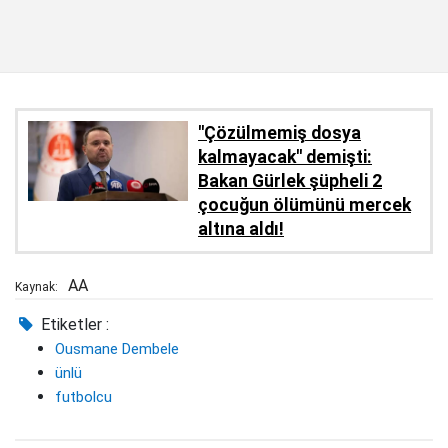
''Çözülmemiş dosya
kalmayacak'' demişti:
Bakan Gürlek şüpheli 2
çocuğun ölümünü mercek
altına aldı!
AA
Kaynak:
Etiketler :
Ousmane Dembele
ünlü
futbolcu