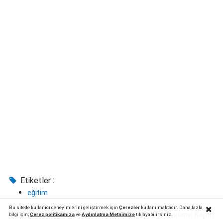
Etiketler :
eğitim
ne kadar
Bu sitede kullanıcı deneyimlerini geliştirmek için
Çerezler
kullanılmaktadır. Daha fazla
Reklamı Kapat
bilgi için;
Çerez politika
mıza
ve
Aydınlatma Metnimize
tıklayabilirsiniz.
msü