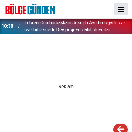
Lübnan Cumhurbaşkanı Joseph Avn Erdoğan'ı öve
10:38
öve bitiremedi: Dev projeye dahil oluyorlar