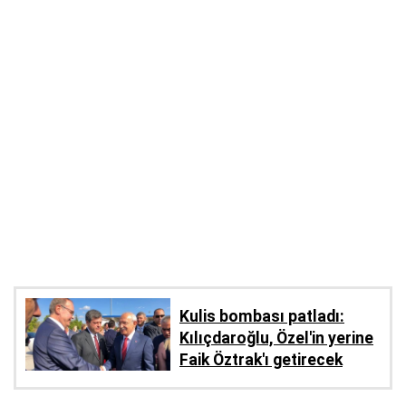
Kulis bombası patladı:
Kılıçdaroğlu, Özel'in yerine
Faik Öztrak'ı getirecek