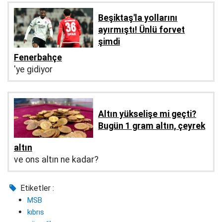
Beşiktaş'la yollarını
ayırmıştı! Ünlü forvet
şimdi
Fenerbahçe
'ye gidiyor
Altın yükselişe mi geçti?
Bugün 1 gram altın, çeyrek
altın
ve ons altın ne kadar?
Etiketler :
MSB
kıbrıs