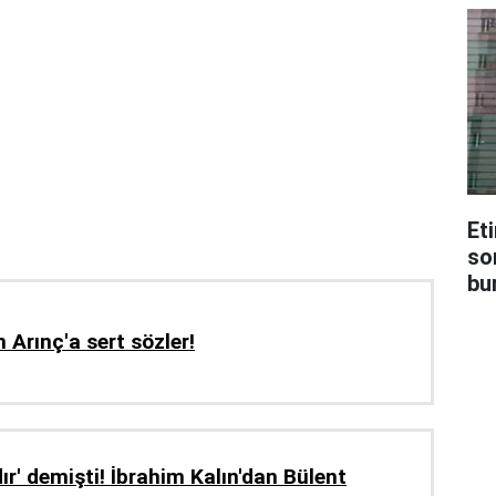
Et
so
bur
 Arınç'a sert sözler!
ır' demişti! İbrahim Kalın'dan Bülent