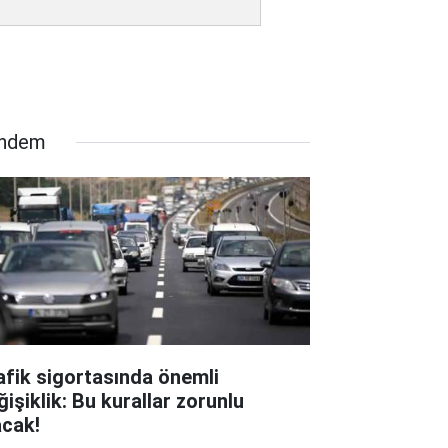
ndem
afik sigortasında önemli
ğişiklik: Bu kurallar zorunlu
acak!