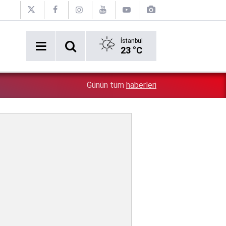
İstanbul
23 °C
Üsküdar Belediyesi'nde yer yerinden oynadı: 6 CHP'li A
2:43
Günün tüm
haberleri
verdi, ortalık karıştı!