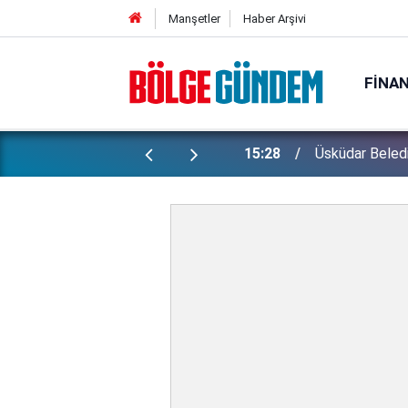
Manşetler
Haber Arşivi
FINA
Etimesgut'taki
onucu yeni başkanvekili belli oldu
13:33
yiyebildiğiniz k