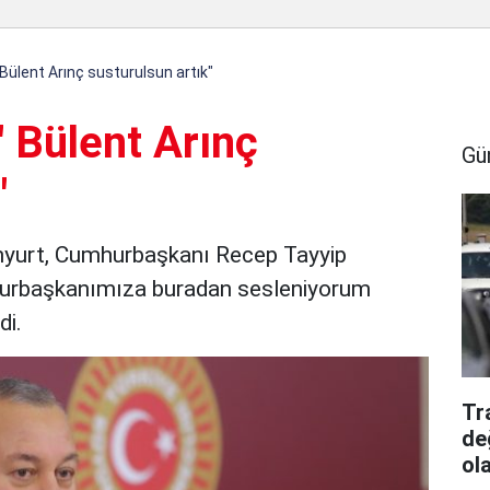
 Bülent Arınç susturulsun artık"
" Bülent Arınç
Gü
"
nyurt, Cumhurbaşkanı Recep Tayyip
hurbaşkanımıza buradan sesleniyorum
di.
Tr
de
ol