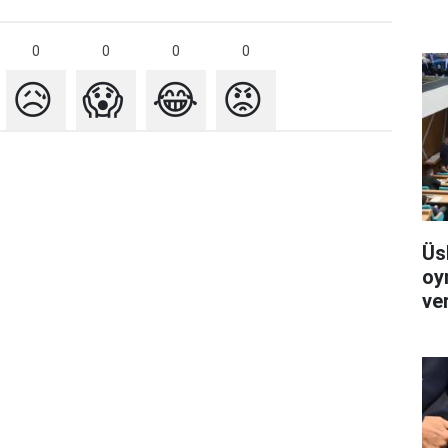
0
0
0
0
😥
😱
😂
😡
Üs
oy
ver