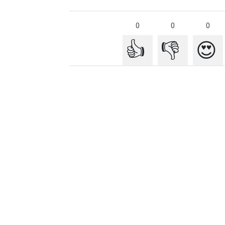
0
0
0
👍
👎
😍