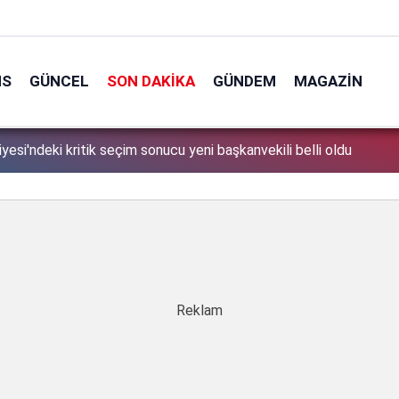
NS
GÜNCEL
SON DAKIKA
GÜNDEM
MAGAZIN
 yolsuzluk soruşturmasında olay ifade: 5 Sene buradayız,
1
adar yiyin