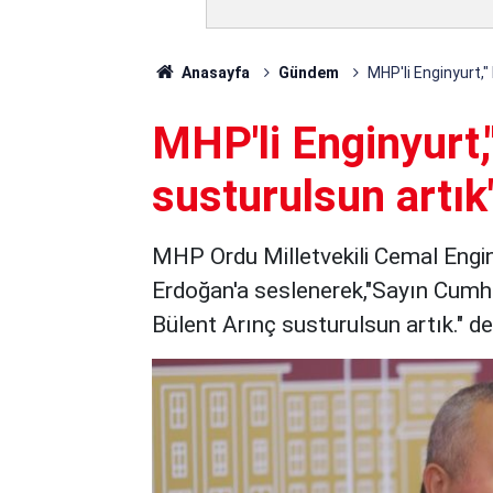
Anasayfa
Gündem
MHP'li Enginyurt,"
MHP'li Enginyurt,
susturulsun artık
MHP Ordu Milletvekili Cemal Engi
Erdoğan'a seslenerek,"Sayın Cum
Bülent Arınç susturulsun artık." de