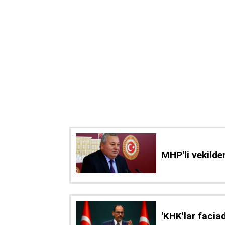
MHP'li vekilden
'KHK'lar faciad