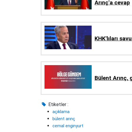
Arınç'a cevap
KHK'lıları sav
Bülent Arınç, 
Etiketler :
açıklama
bülent arınç
cemal enginyurt