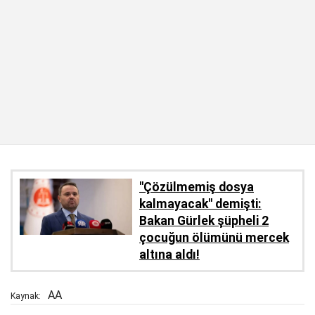
''Çözülmemiş dosya
kalmayacak'' demişti:
Bakan Gürlek şüpheli 2
çocuğun ölümünü mercek
altına aldı!
AA
Kaynak: