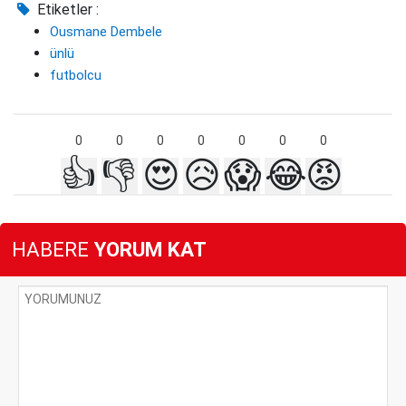
Etiketler :
Ousmane Dembele
ünlü
futbolcu
0
0
0
0
0
0
0
👍
👎
😍
😥
😱
😂
😡
HABERE
YORUM KAT