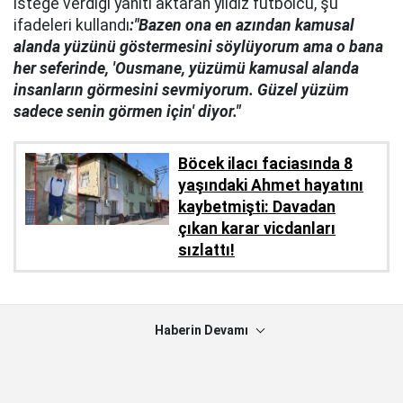
isteğe verdiği yanıtı aktaran yıldız futbolcu, şu
ifadeleri kullandı
:"Bazen ona en azından kamusal
alanda yüzünü göstermesini söylüyorum ama o bana
her seferinde, 'Ousmane, yüzümü kamusal alanda
insanların görmesini sevmiyorum. Güzel yüzüm
sadece senin görmen için' diyor."
Böcek ilacı faciasında 8
yaşındaki Ahmet hayatını
kaybetmişti: Davadan
çıkan karar vicdanları
sızlattı!
Haberin Devamı