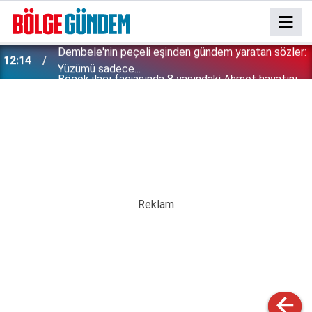
:
Böcek ilacı faciasında 8 yaşındaki Ahmet hayatını
11:58
kaybetmişti: Davadan çıkan karar vicdanları sızlattı!