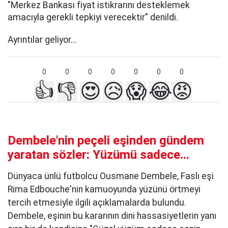
"Merkez Bankası fiyat istikrarını desteklemek
amacıyla gerekli tepkiyi verecektir" denildi.
Ayrıntılar geliyor...
0
0
0
0
0
0
0
👍
👎
😍
😥
😱
😂
😡
Dembele'nin peçeli eşinden gündem
yaratan sözler: Yüzümü sadece...
Dünyaca ünlü futbolcu Ousmane Dembele, Faslı eşi
Rima Edbouche'nin kamuoyunda yüzünü örtmeyi
tercih etmesiyle ilgili açıklamalarda bulundu.
Dembele, eşinin bu kararının dini hassasiyetlerin yanı