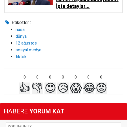
İşte detaylar...
Etiketler :
nasa
dünya
12 ağustos
sosyal medya
tiktok
0
0
0
0
0
0
0
👍
👎
😍
😥
😱
😂
😡
HABERE
YORUM KAT