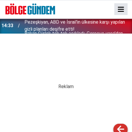
Bakan Gürlek tek tek açıkladı: Çerçeve yasa'dan
13:29
kimler faydalanamayacak? İşte detaylar...