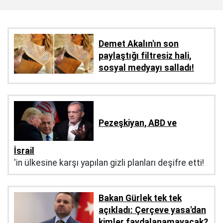
Demet Akalın'ın son
paylaştığı filtresiz hali,
sosyal medyayı salladı!
Pezeşkiyan, ABD ve
İsrail
'in ülkesine karşı yapılan gizli planları deşifre etti!
Bakan Gürlek tek tek
açıkladı: Çerçeve yasa'dan
kimler faydalanamayacak?