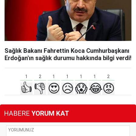
Sağlık Bakanı Fahrettin Koca Cumhurbaşkanı
Erdoğan'ın sağlık durumu hakkında bilgi verdi!
2
2
1
1
1
1
1
👍
👎
😍
😥
😱
😂
😡
HABERE
YORUM KAT