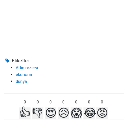
Etiketler :
Altın rezervi
ekonomi
dünya
0
0
0
0
0
0
0
👍
👎
😍
😥
😱
😂
😡