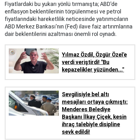
Fiyatlardaki bu yukarı yönlü tırmanışta; ABD'de
enflasyon beklentilerinin törpülenmesi ve petrol
fiyatlarındaki hareketlilik neticesinde yatırımcıların
ABD Merkez Bankası'nın (Fed) ilave faiz artırımlarına
dair beklentilerini azaltması önemli rol oynadı.
Yılmaz Özdil, Özgür Özel'e
verdi veriştirdi! ''Bu
kepazelikler yüzünden..."
Sevgilisiyle bel altı
mesajları ortaya çıkmıştı:
Menderes Belediye
Başkanı İlkay Çiçek, kesin
ihraç talebiyle disipline
sevk edildi!