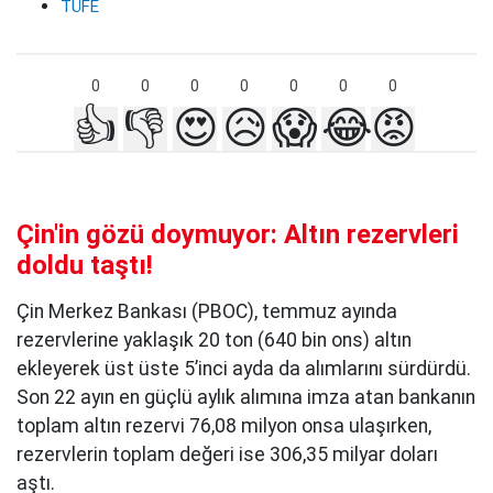
TÜFE
0
0
0
0
0
0
0
👍
👎
😍
😥
😱
😂
😡
Çin'in gözü doymuyor: Altın rezervleri
doldu taştı!
Çin Merkez Bankası (PBOC), temmuz ayında
rezervlerine yaklaşık 20 ton (640 bin ons) altın
ekleyerek üst üste 5’inci ayda da alımlarını sürdürdü.
Son 22 ayın en güçlü aylık alımına imza atan bankanın
toplam altın rezervi 76,08 milyon onsa ulaşırken,
rezervlerin toplam değeri ise 306,35 milyar doları
aştı.