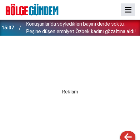
Konuşanlar'da söyledikleri başını derde soktu:
15:37
Peşine düşen emniyet Özbek kadını gözaltına aldı!