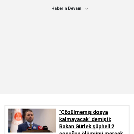
Haberin Devamı
''Çözülmemiş dosya
kalmayacak'' demişti:
Bakan Gürlek şüpheli 2
çocuğun ölümünü mercek