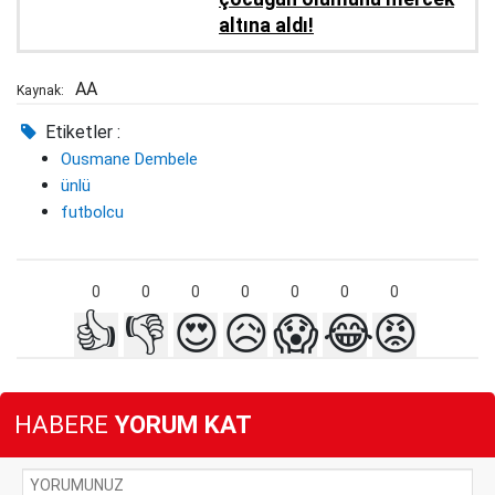
altına aldı!
AA
Kaynak:
Etiketler :
Ousmane Dembele
ünlü
futbolcu
0
0
0
0
0
0
0
👍
👎
😍
😥
😱
😂
😡
HABERE
YORUM KAT