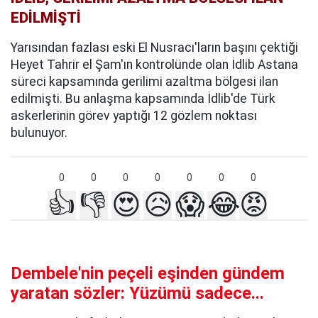
EDİLMİŞTİ
Yarısından fazlası eski El Nusracı'ların başını çektiği
Heyet Tahrir el Şam'ın kontrolünde olan İdlib Astana
süreci kapsamında gerilimi azaltma bölgesi ilan
edilmişti. Bu anlaşma kapsamında İdlib'de Türk
askerlerinin görev yaptığı 12 gözlem noktası
bulunuyor.
0
0
0
0
0
0
0
👍
👎
😍
😥
😱
😂
😡
Dembele'nin peçeli eşinden gündem
yaratan sözler: Yüzümü sadece...