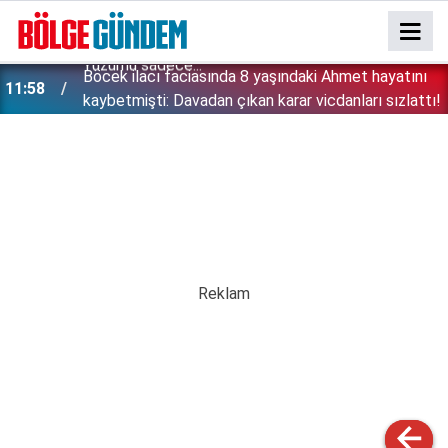
:
Böcek ilacı faciasında 8 yaşındaki Ahmet hayatını
11:58
kaybetmişti: Davadan çıkan karar vicdanları sızlattı!