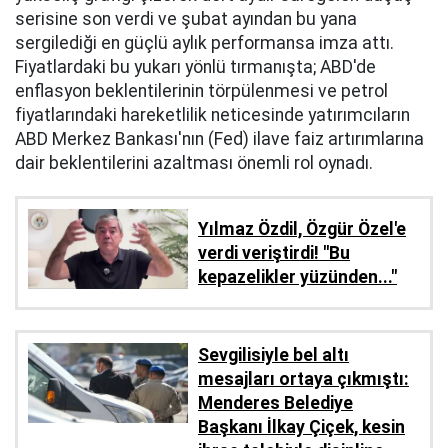
serisine son verdi ve şubat ayından bu yana
sergilediği en güçlü aylık performansa imza attı.
Fiyatlardaki bu yukarı yönlü tırmanışta; ABD'de
enflasyon beklentilerinin törpülenmesi ve petrol
fiyatlarındaki hareketlilik neticesinde yatırımcıların
ABD Merkez Bankası'nın (Fed) ilave faiz artırımlarına
dair beklentilerini azaltması önemli rol oynadı.
Yılmaz Özdil, Özgür Özel'e
verdi veriştirdi! ''Bu
kepazelikler yüzünden..."
Sevgilisiyle bel altı
mesajları ortaya çıkmıştı:
Menderes Belediye
Başkanı İlkay Çiçek, kesin