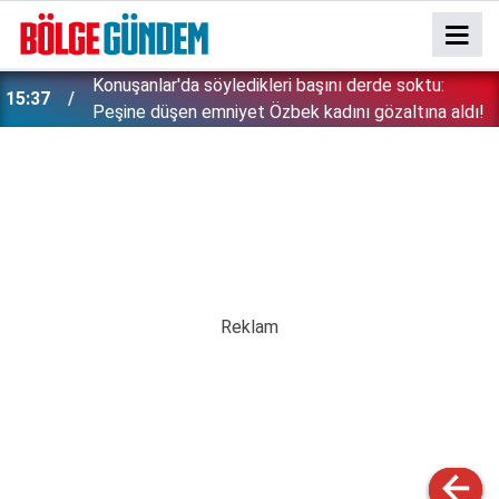
Konuşanlar'da söyledikleri başını derde soktu:
15:37
Peşine düşen emniyet Özbek kadını gözaltına aldı!