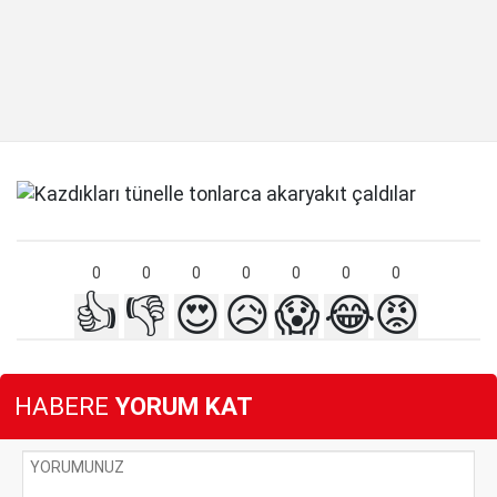
0
0
0
0
0
0
0
👍
👎
😍
😥
😱
😂
😡
HABERE
YORUM KAT