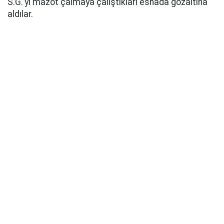
S.G.'yi mazot çalmaya çalıştıkları esnada gözaltına
aldılar.