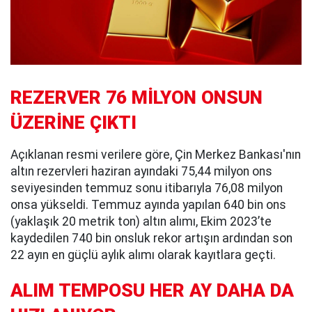
REZERVER 76 MİLYON ONSUN
ÜZERİNE ÇIKTI
Açıklanan resmi verilere göre, Çin Merkez Bankası'nın
altın rezervleri haziran ayındaki 75,44 milyon ons
seviyesinden temmuz sonu itibarıyla 76,08 milyon
onsa yükseldi. Temmuz ayında yapılan 640 bin ons
(yaklaşık 20 metrik ton) altın alımı, Ekim 2023’te
kaydedilen 740 bin onsluk rekor artışın ardından son
22 ayın en güçlü aylık alımı olarak kayıtlara geçti.
ALIM TEMPOSU HER AY DAHA DA