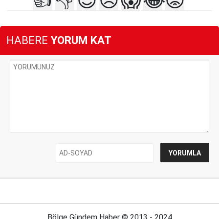
👍
👎
😍
😥
😱
😂
😡
HABERE
YORUM KAT
Bölge Gündem Haber © 2013 - 2024