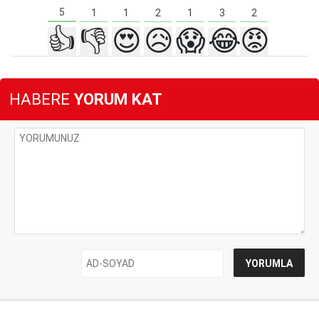
5
3
2
2
1
1
1
👍
👎
😍
😥
😱
😂
😡
HABERE
YORUM KAT