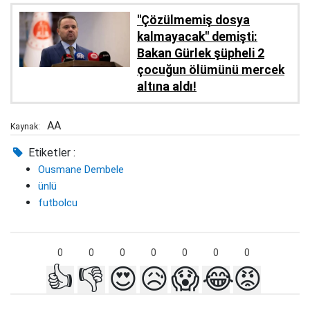
''Çözülmemiş dosya
kalmayacak'' demişti:
Bakan Gürlek şüpheli 2
çocuğun ölümünü mercek
altına aldı!
AA
Kaynak:
Etiketler :
Ousmane Dembele
ünlü
futbolcu
0
0
0
0
0
0
0
👍
👎
😍
😥
😱
😂
😡