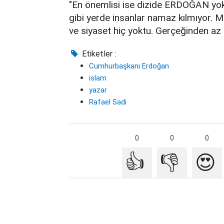
"En önemlisi ise dizide ERDOĞAN yokt
gibi yerde insanlar namaz kılmıyor. 
ve siyaset hiç yoktu. Gerçeğinden az da
Etiketler :
Cumhurbaşkanı Erdoğan
islam
yazar
Rafael Sadi
0
0
0
👍
👎
😍