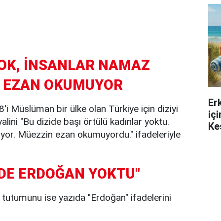
YOK, İNSANLAR NAMAZ
N EZAN OKUMUYOR
Er
8'i Müslüman bir ülke olan Türkiye için diziyi
iç
ni "Bu dizide başı örtülü kadınlar yoktu.
Ke
ıyor. Müezzin ezan okumuyordu." ifadeleriyle
ZİDE ERDOĞAN YOKTU"
tutumunu ise yazıda "Erdoğan" ifadelerini