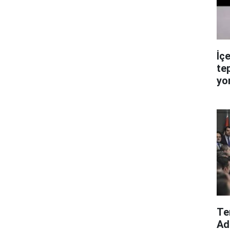
İç
te
yo
Te
Ad