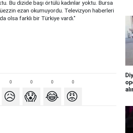
u. Bu dizide başı örtülü kadınlar yoktu. Bursa
Müezzin ezan okumuyordu. Televizyon haberleri
 olsa farklı bir Türkiye vardı."
Di
op
0
0
0
0
alı
😥
😱
😂
😡