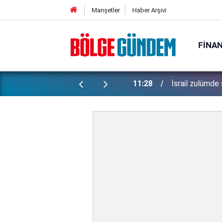
Manşetler
Haber Arşivi
FINA
Erken tatil re
endi vatandaşlarını hedef aldı!
11:17
iade zorunlu!