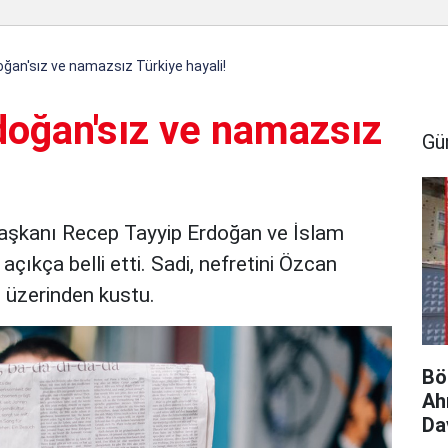
rdoğan'sız ve namazsız Türkiye hayali!
Erdoğan'sız ve namazsız
Gü
rbaşkanı Recep Tayyip Erdoğan ve İslam
çıkça belli etti. Sadi, nefretini Özcan
i üzerinden kustu.
Bö
Ah
Da