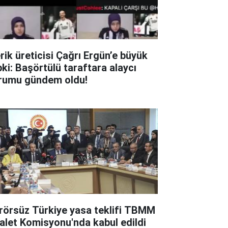
erik üreticisi Çağrı Ergün’e büyük
pki: Başörtülü taraftara alaycı
rumu gündem oldu!
rörsüz Türkiye yasa teklifi TBMM
alet Komisyonu'nda kabul edildi