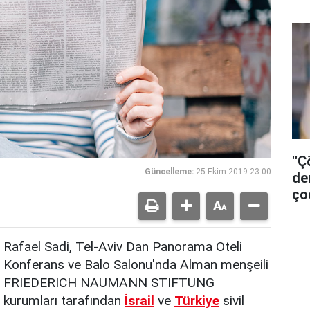
sız
''
Güncelleme:
25 Ekim 2019 23:00
de
ço
Rafael Sadi, Tel-Aviv Dan Panorama Oteli
Konferans ve Balo Salonu'nda Alman menşeili
FRIEDERICH NAUMANN STIFTUNG
kurumları tarafından
İsrail
ve
Türkiye
sivil