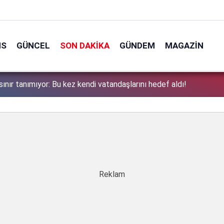
NS
GÜNCEL
SON DAKIKA
GÜNDEM
MAGAZIN
zervasyonu mağdurları için Ticaret bakanlığından uyarı: Kesintisiz
1