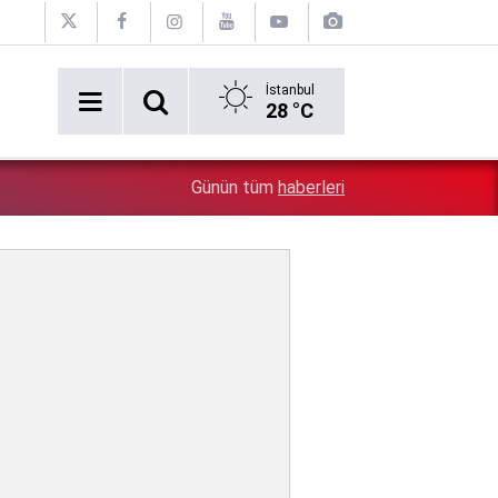
İstanbul
28 °C
Lübnan Cumhurbaşkanı Joseph Avn Erdoğan'ı öve öve b
0:38
Günün tüm
haberleri
dahil oluyorlar