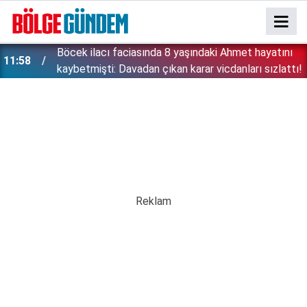
:
Böcek ilacı faciasında 8 yaşındaki Ahmet hayatını
11:58
kaybetmişti: Davadan çıkan karar vicdanları sızlattı!