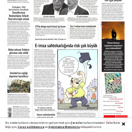
17
26
Bu sitede kullanıcı deneyimlerini geliştirmek için
Çerezler
kullanılmaktadır. Daha fazla
Reklamı Kapat
bilgi için;
Çerez politika
mıza
ve
Aydınlatma Metnimize
tıklayabilirsiniz.