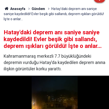
Anasayfa
Gündem
Hatay'daki deprem anı saniye
saniye kaydedildi! Evler beşik gibi sallandı, deprem ışıkları görüldü!
İşte o anlar...
Hatay'daki deprem anı saniye saniye
kaydedildi! Evler beşik gibi sallandı,
deprem ışıkları görüldü! İşte o anlar...
Kahramanmaraş merkezli 7.7 büyüklüğündeki
depremin vurduğu Hatay'da kaydedilen deprem anına
ilişkin görüntüler korku yarattı.