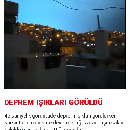
DEPREM IŞIKLARI GÖRÜLDÜ
45 saniyelik görüntüde deprem ışıkları görülürken
sarsıntının uzun süre devam ettiği, vatandaşın sakin
şekilde o anları kaydettiği görüldü.