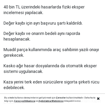
40 bin TL üzerindeki hasarlarda fiziki eksper
incelemesi yapılacak.
Değer kaybı için ayrı başvuru şartı kaldırıldı.
Değer kaybı ve onarım bedeli aynı raporda
hesaplanacak.
Muadil parça kullanımında araç sahibinin yazılı onayı
gerekecek.
Kasko ağır hasar dosyalarında da otomatik eksper
sistemi uygulanacak.
Kaza yerini terk eden sürücülere sigorta şirketi rücu
edebilecek.
Alo 193 Ortak Hasar İhbar Merkezi 1 Eylül'de hizmete
Bu sitede kullanıcı deneyimlerini geliştirmek için
Çerezler
kullanılmaktadır. Daha fazla
Reklamı Kapat
bilgi için;
Çerez politika
mıza
ve
Aydınlatma Metnimize
tıklayabilirsiniz.
başlayacak.