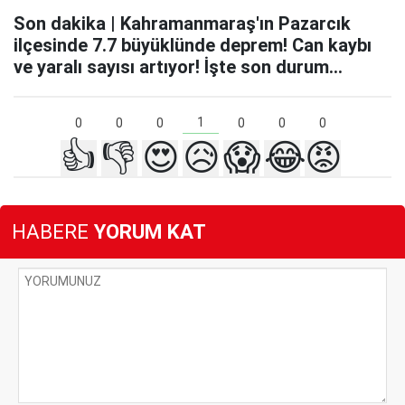
Son dakika | Kahramanmaraş'ın Pazarcık
ilçesinde 7.7 büyüklünde deprem! Can kaybı
ve yaralı sayısı artıyor! İşte son durum...
1
0
0
0
0
0
0
👍
👎
😍
😥
😱
😂
😡
HABERE
YORUM KAT