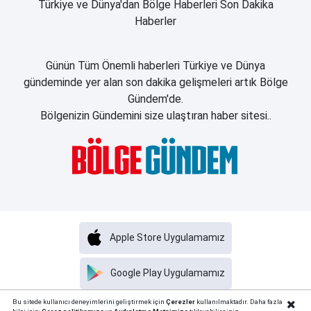
Türkiye ve Dünya'dan Bölge Haberleri Son Dakika
Haberler
Günün Tüm Önemli haberleri Türkiye ve Dünya
gündeminde yer alan son dakika gelişmeleri artık Bölge
Gündem'de.
Bölgenizin Gündemini size ulaştıran haber sitesi..
Apple Store Uygulamamız
Google Play Uygulamamız
Haber Portalı Yazılımı
Bu sitede kullanıcı deneyimlerini geliştirmek için
Çerezler
kullanılmaktadır. Daha fazla