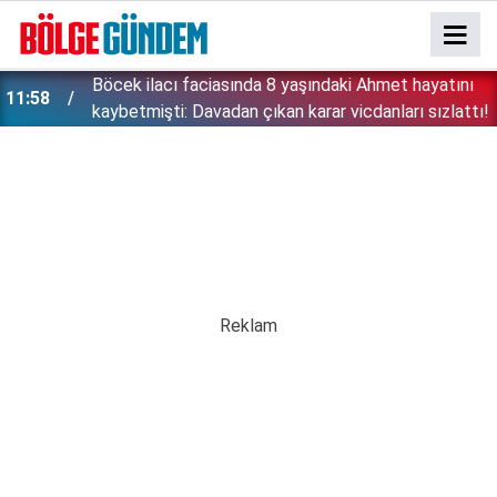
:
Böcek ilacı faciasında 8 yaşındaki Ahmet hayatını
11:58
kaybetmişti: Davadan çıkan karar vicdanları sızlattı!