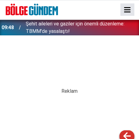
Şehit aileleri ve gaziler için önemli düzenleme:
09:48
TBMM'de yasalaştı!
Mekke Anlaşması rahatsız etti: Daha imzalar
09:37
kurumadan peş peşe saldırılar başladı!