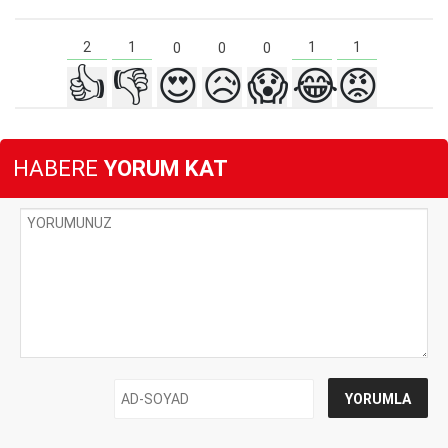
2
1
1
1
0
0
0
👍
👎
😍
😥
😱
😂
😡
HABERE
YORUM KAT