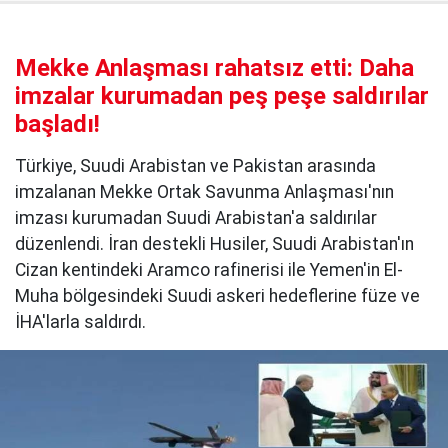
Mekke Anlaşması rahatsız etti: Daha
imzalar kurumadan peş peşe saldırılar
başladı!
Türkiye, Suudi Arabistan ve Pakistan arasında
imzalanan Mekke Ortak Savunma Anlaşması'nın
imzası kurumadan Suudi Arabistan'a saldırılar
düzenlendi. İran destekli Husiler, Suudi Arabistan'ın
Cizan kentindeki Aramco rafinerisi ile Yemen'in El-
Muha bölgesindeki Suudi askeri hedeflerine füze ve
İHA'larla saldırdı.