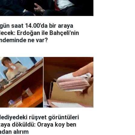
gün saat 14.00'da bir araya
lecek: Erdoğan ile Bahçeli'nin
ndeminde ne var?
lediyedeki rüşvet görüntüleri
taya döküldü: Oraya koy ben
adan alırım