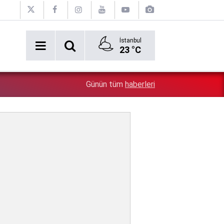
İstanbul
23 °C
2:54
Özgür Özel'e şok! Yüzde 50 ile kazandıkları il, CHP'de k
Günün tüm
haberleri