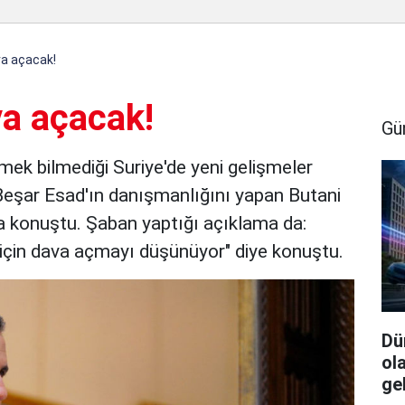
a açacak!
a açacak!
Gü
itmek bilmediği Suriye'de yeni gelişmeler
Beşar Esad'ın danışmanlığını yapan Butani
 konuştu. Şaban yaptığı açıklama da:
ı için dava açmayı düşünüyor" diye konuştu.
Dü
ol
ge