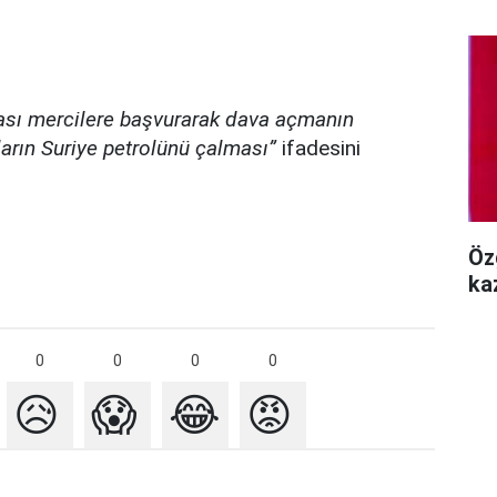
rası mercilere başvurarak dava açmanın
ların Suriye petrolünü çalması”
ifadesini
Öz
ka
0
0
0
0
😥
😱
😂
😡