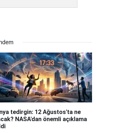
ndem
nya tedirgin: 12 Ağustos'ta ne
acak? NASA'dan önemli açıklama
ldi