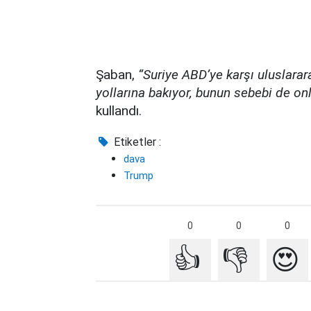
Şaban,
“Suriye ABD’ye karşı uluslara
yollarına bakıyor, bunun sebebi de on
kullandı.
Etiketler :
dava
Trump
0
0
0
👍
👎
😍