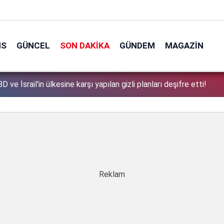
NS
GÜNCEL
SON DAKIKA
GÜNDEM
MAGAZIN
tek tek açıkladı: Çerçeve yasa'dan kimler faydalanamayacak?
1