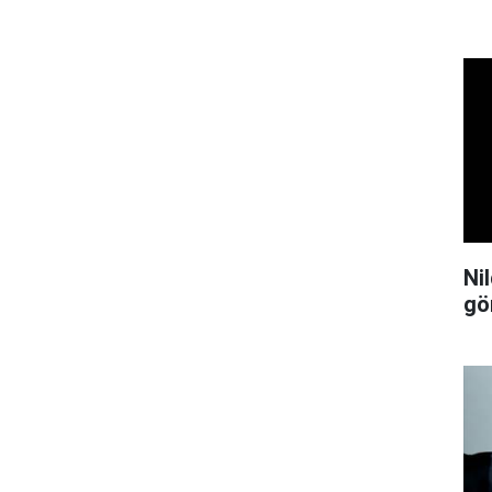
Ni
gö