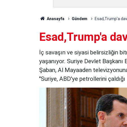
Anasayfa
Gündem
Esad,Trump'a dav
Esad,Trump'a dav
İç savaşın ve siyasi belirsizliğin b
yaşanıyor. Suriye Devlet Başkanı 
Şaban, Al Mayaaden televizyonuna
"Suriye, ABD'ye petrollerini çaldığ