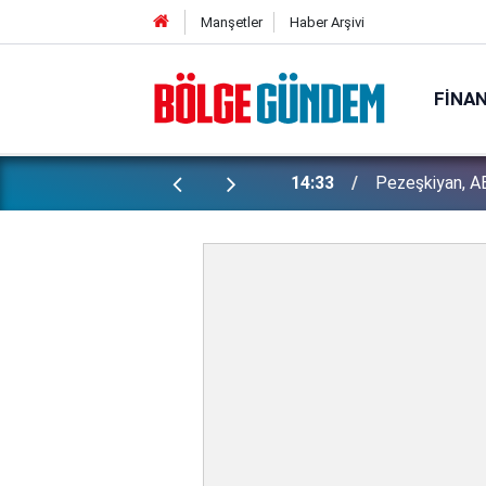
Manşetler
Haber Arşivi
FINA
Bakan Gürlek 
ı yapılan gizli planları deşifre etti!
13:29
İşte detaylar...