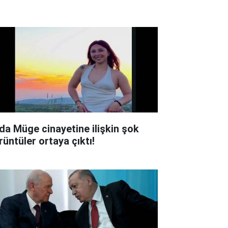
lda Müge cinayetine ilişkin şok
rüntüler ortaya çıktı!