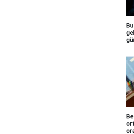
Bu
ge
gü
Be
or
or