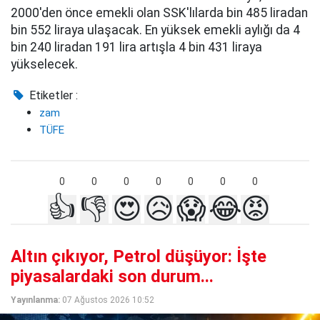
2000'den önce emekli olan SSK'lılarda bin 485 liradan
bin 552 liraya ulaşacak. En yüksek emekli aylığı da 4
bin 240 liradan 191 lira artışla 4 bin 431 liraya
yükselecek.
Etiketler :
zam
TÜFE
0
0
0
0
0
0
0
👍
👎
😍
😥
😱
😂
😡
Altın çıkıyor, Petrol düşüyor: İşte
piyasalardaki son durum...
Yayınlanma:
07 Ağustos 2026 10:52