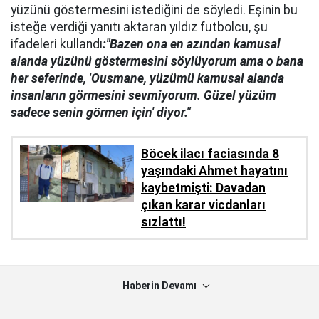
yüzünü göstermesini istediğini de söyledi. Eşinin bu
isteğe verdiği yanıtı aktaran yıldız futbolcu, şu
ifadeleri kullandı
:"Bazen ona en azından kamusal
alanda yüzünü göstermesini söylüyorum ama o bana
her seferinde, 'Ousmane, yüzümü kamusal alanda
insanların görmesini sevmiyorum. Güzel yüzüm
sadece senin görmen için' diyor."
Böcek ilacı faciasında 8
yaşındaki Ahmet hayatını
kaybetmişti: Davadan
çıkan karar vicdanları
sızlattı!
Haberin Devamı