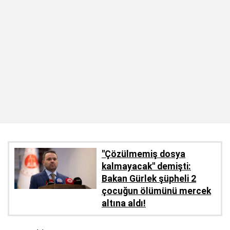
''Çözülmemiş dosya
kalmayacak'' demişti:
Bakan Gürlek şüpheli 2
çocuğun ölümünü mercek
altına aldı!