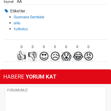
AA
Kaynak:
Etiketler :
Ousmane Dembele
ünlü
futbolcu
0
0
0
0
0
0
0
👍
👎
😍
😥
😱
😂
😡
HABERE
YORUM KAT