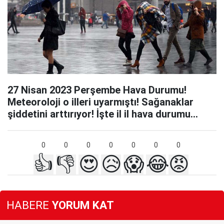
27 Nisan 2023 Perşembe Hava Durumu!
Meteoroloji o illeri uyarmıştı! Sağanaklar
şiddetini arttırıyor! İşte il il hava durumu...
0
0
0
0
0
0
0
👍
👎
😍
😥
😱
😂
😡
HABERE
YORUM KAT