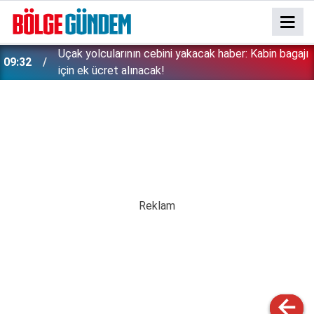
ı
Trafik sigortasında önemli değişiklik: Bu kurallar
16:43
zorunlu olacak!