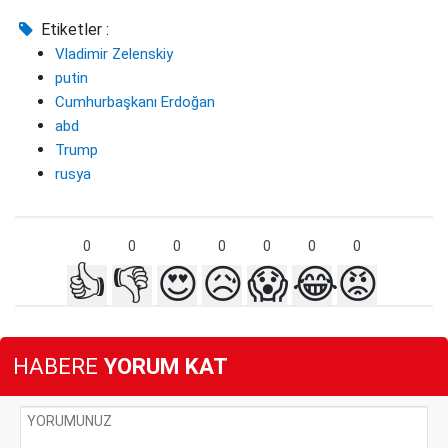
Etiketler :
Vladimir Zelenskiy
putin
Cumhurbaşkanı Erdoğan
abd
Trump
rusya
0
0
0
0
0
0
0
👍
👎
😍
😥
😱
😂
😡
HABERE
YORUM KAT