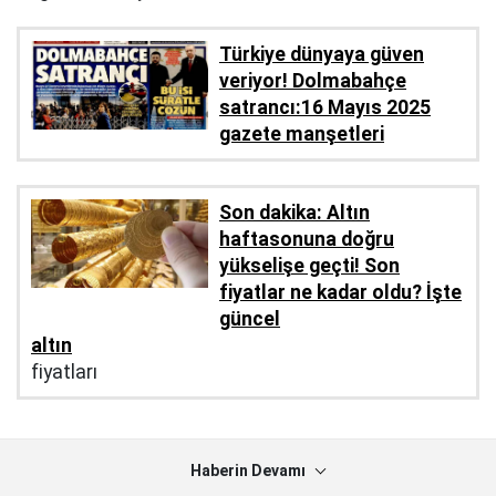
Türkiye dünyaya güven
veriyor! Dolmabahçe
satrancı:16 Mayıs 2025
gazete manşetleri
Son dakika: Altın
haftasonuna doğru
yükselişe geçti! Son
fiyatlar ne kadar oldu? İşte
güncel
altın
fiyatları
Haberin Devamı