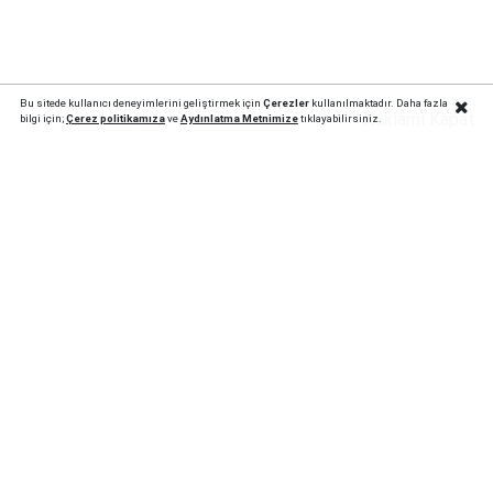
Bu sitede kullanıcı deneyimlerini geliştirmek için
Çerezler
kullanılmaktadır. Daha fazla
Reklamı Kapat
bilgi için;
Çerez politika
mıza
ve
Aydınlatma Metnimize
tıklayabilirsiniz.
Trafik sigortasında önemli değişiklik: Bu kurallar
zorunlu olacak!
1 Ağustos itibarıyla yürürlüğe giren yeni trafik
sigortası düzenlemesiyle eksper atamaları dijital
sistem üzerinden yapılacak, 40 bin TL üzerindeki
hasarlarda bağımsız eksper incelemesi zorunlu
olacak.
Trafik sigortasında yıllardır tartışılan birçok
uygulama 1 Ağustos itibarıyla değişti. SEDDK