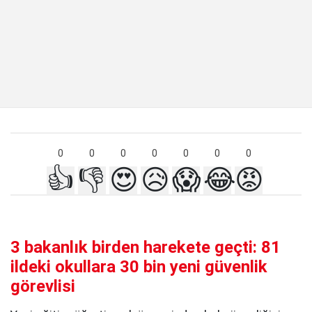
0
0
0
0
0
0
0
👍
👎
😍
😥
😱
😂
😡
3 bakanlık birden harekete geçti: 81
ildeki okullara 30 bin yeni güvenlik
görevlisi