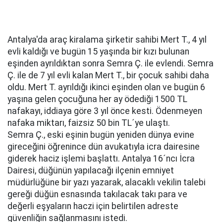
Antalya'da araç kiralama şirketir sahibi Mert T., 4 yıl
evli kaldığı ve bugün 15 yaşında bir kızı bulunan
eşinden ayrıldıktan sonra Semra Ç. ile evlendi. Semra
Ç. ile de 7 yıl evli kalan Mert T., bir çocuk sahibi daha
oldu. Mert T. ayrıldığı ikinci eşinden olan ve bugün 6
yaşına gelen çocuğuna her ay ödediği 1500 TL
nafakayı, iddiaya göre 3 yıl önce kesti. Ödenmeyen
nafaka miktarı, faizsiz 50 bin TL´ye ulaştı.
Semra Ç., eski eşinin bugün yeniden dünya evine
gireceğini öğrenince dün avukatıyla icra dairesine
giderek haciz işlemi başlattı. Antalya 16´ncı İcra
Dairesi, düğünün yapılacağı ilçenin emniyet
müdürlüğüne bir yazı yazarak, alacaklı vekilin talebi
gereği düğün esnasında takılacak takı para ve
değerli eşyaların haczi için belirtilen adreste
güvenliğin sağlanmasını istedi.