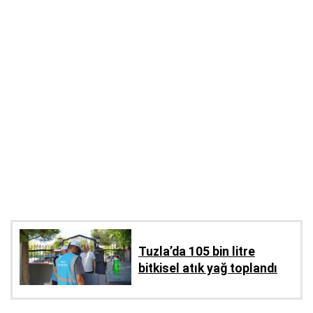
Tuzla’da 105 bin litre
bitkisel atık yağ toplandı