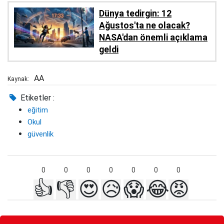
Dünya tedirgin: 12
Ağustos'ta ne olacak?
NASA'dan önemli açıklama
geldi
AA
Kaynak:
Etiketler :
eğitim
Okul
güvenlik
0
0
0
0
0
0
0
👍
👎
😍
😥
😱
😂
😡