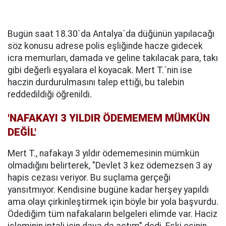
Bugün saat 18.30´da Antalya´da düğünün yapılacağı
söz konusu adrese polis eşliğinde hacze gidecek
icra memurları, damada ve geline takılacak para, takı
gibi değerli eşyalara el koyacak. Mert T.´nin ise
haczin durdurulmasını talep ettiği, bu talebin
reddedildiği öğrenildi.
'NAFAKAYI 3 YILDIR ÖDEMEMEM MÜMKÜN
DEĞİL'
Mert T., nafakayı 3 yıldır ödememesinin mümkün
olmadığını belirterek, "Devlet 3 kez ödemezsen 3 ay
hapis cezası veriyor. Bu suçlama gerçeği
yansıtmıyor. Kendisine bugüne kadar herşey yapıldı
ama olayı çirkinleştirmek için böyle bir yola başvurdu.
Ödediğim tüm nafakaların belgeleri elimde var. Haciz
işleminin iptali için dava da açtım" dedi. Eski eşinin