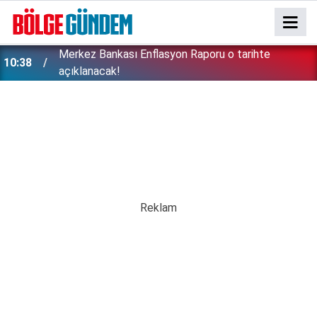
Emekliler dört gözle bekliyordu: Fark ödemeleri
10:20
hesaplara yatırıldı!