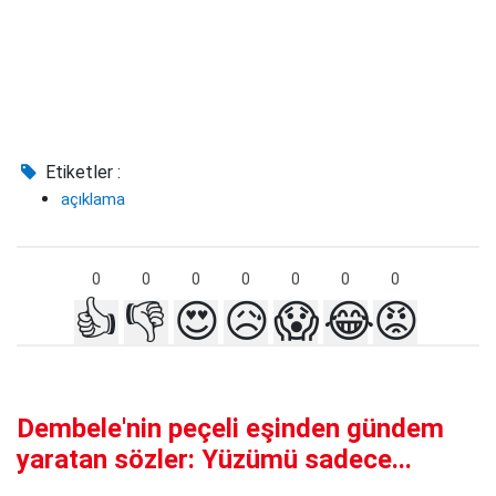
Etiketler :
açıklama
0
0
0
0
0
0
0
👍
👎
😍
😥
😱
😂
😡
Dembele'nin peçeli eşinden gündem
yaratan sözler: Yüzümü sadece...