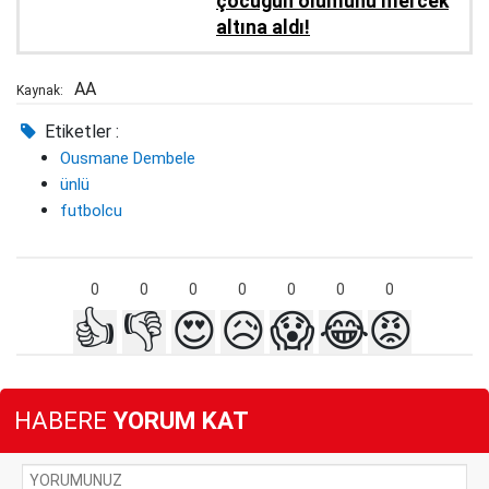
çocuğun ölümünü mercek
altına aldı!
AA
Kaynak:
Etiketler :
Ousmane Dembele
ünlü
futbolcu
0
0
0
0
0
0
0
👍
👎
😍
😥
😱
😂
😡
HABERE
YORUM KAT