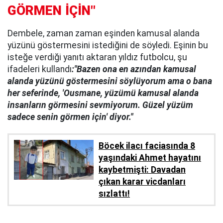
GÖRMEN İÇİN"
Dembele, zaman zaman eşinden kamusal alanda
yüzünü göstermesini istediğini de söyledi. Eşinin bu
isteğe verdiği yanıtı aktaran yıldız futbolcu, şu
ifadeleri kullandı
:"Bazen ona en azından kamusal
alanda yüzünü göstermesini söylüyorum ama o bana
her seferinde, 'Ousmane, yüzümü kamusal alanda
insanların görmesini sevmiyorum. Güzel yüzüm
sadece senin görmen için' diyor."
Böcek ilacı faciasında 8
yaşındaki Ahmet hayatını
kaybetmişti: Davadan
çıkan karar vicdanları
sızlattı!