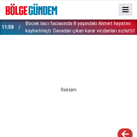
:
Böcek ilacı faciasında 8 yaşındaki Ahmet hayatını
11:58
kaybetmişti: Davadan çıkan karar vicdanları sızlattı!