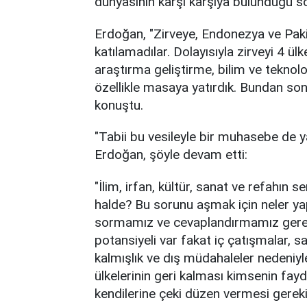
dünyasının karşı karşıya bulunduğu soru
Erdoğan, "Zirveye, Endonezya ve Pak
katılamadılar. Dolayısıyla zirveyi 4 ül
araştırma geliştirme, bilim ve teknolo
özellikle masaya yatırdık. Bundan son
konuştu.
"Tabii bu vesileyle bir muhasebe de 
Erdoğan, şöyle devam etti:
"İlim, irfan, kültür, sanat ve refahı
halde? Bu sorunu aşmak için neler ya
sormamız ve cevaplandırmamız gereki
potansiyeli var fakat iç çatışmalar, s
kalmışlık ve dış müdahaleler nedeniyl
ülkelerinin geri kalması kimsenin fayd
kendilerine çeki düzen vermesi gereki