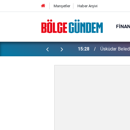
Manşetler
Haber Arşivi
FINA
ptü, sonra havlamaya başladı!
15:28
Üsküdar Beledi