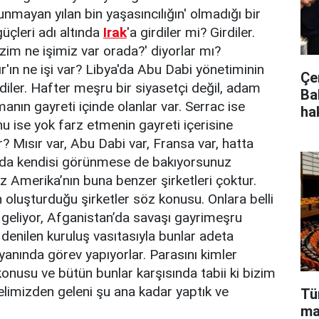
nmayan yılan bin yaşasıncılığın' olmadığı bir
üçleri adı altında
Irak
'a girdiler mi? Girdiler.
Bizim ne işimiz var orada?' diyorlar mı?
r'ın ne işi var? Libya'da Abu Dabi yönetiminin
Çe
irdiler. Hafter meşru bir siyasetçi değil, adam
Ba
nın gayreti içinde olanlar var. Serrac ise
ha
nu ise yok farz etmenin gayreti içerisine
r? Mısır var, Abu Dabi var, Fransa var, hatta
 da kendisi görünmese de bakıyorsunuz
uz Amerika’nın buna benzer şirketleri çoktur.
n oluşturduğu şirketler söz konusu. Onlara belli
a geliyor, Afganistan’da savaşı gayrimeşru
 denilen kuruluş vasıtasıyla bunlar adeta
 yanında görev yapıyorlar. Parasını kimler
onusu ve bütün bunlar karşısında tabii ki bizim
elimizden geleni şu ana kadar yaptık ve
Tü
ma