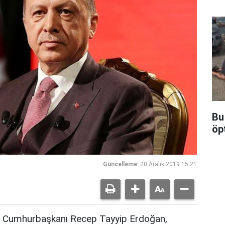
Bu
öp
Güncelleme:
20 Aralık 2019 15:21
Cumhurbaşkanı Recep Tayyip Erdoğan,