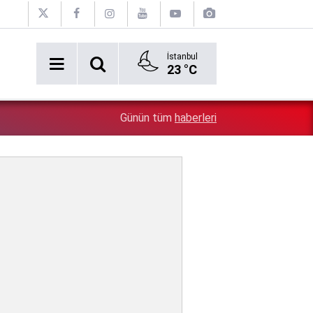
İstanbul
23 °C
Etimesgut'taki yolsuzluk soruşturmasında olay ifade: 
3:33
Günün tüm
haberleri
yiyebildiğiniz kadar yiyin