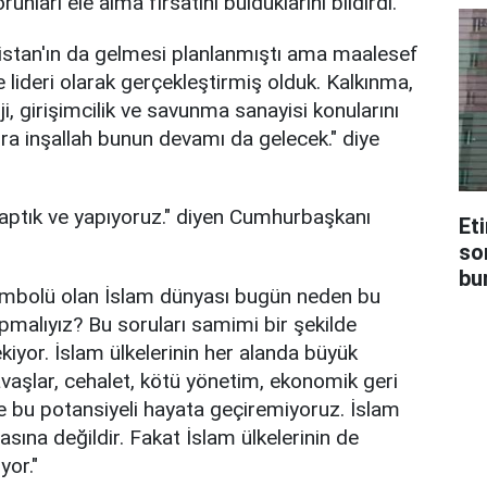
nları ele alma fırsatını bulduklarını bildirdi.
istan'ın da gelmesi planlanmıştı ama maalesef
ke lideri olarak gerçekleştirmiş olduk. Kalkınma,
ji, girişimcilik ve savunma sanayisi konularını
ra inşallah bunun devamı da gelecek." diye
yaptık ve yapıyoruz." diyen Cumhurbaşkanı
Et
so
bur
n sembolü olan İslam dünyası bugün neden bu
pmalıyız? Bu soruları samimi bir şekilde
yor. İslam ülkelerinin her alanda büyük
avaşlar, cehalet, kötü yönetim, ekonomik geri
e bu potansiyeli hayata geçiremiyoruz. İslam
asına değildir. Fakat İslam ülkelerinin de
yor."