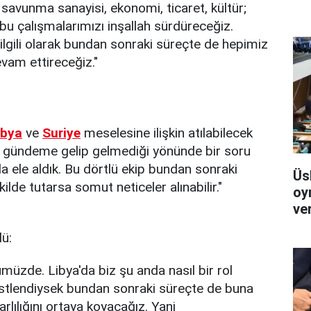
 savunma sanayisi, ekonomi, ticaret, kültür;
bu çalışmalarımızı inşallah sürdüreceğiz.
 ilgili olarak bundan sonraki süreçte de hepimiz
evam ettireceğiz."
ibya
ve
Suriye
meselesine ilişkin atılabilecek
nın gündeme gelip gelmediği yönünde bir soru
 ele aldık. Bu dörtlü ekip bundan sonraki
Üs
ekilde tutarsa somut neticeler alınabilir."
oy
ver
dü:
müzde. Libya'da biz şu anda nasıl bir rol
l üstlendiysek bundan sonraki süreçte de buna
arlılığını ortaya koyacağız. Yani