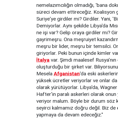
nemelazımcılığın olmadığı, 'bana doku
süreci devam ettireceğiz. Koalisyon g
Suriye'ye girdiler mi? Girdiler. Yani, '
Demiyorlar. Aynı şekilde Libya'da Mısı
ne işi var? Gelip oraya girdiler mi? G
gayrimeşru. Ona meşruiyet kazandırma
meşru bir lider, meşru bir temsilci. O
giriyorlar. Peki bunun içinde kimler va
İtalya
var. Şimdi maalesef Rusya’nın
oluşturduğu bir şirket var. Biliyorsun
Mesela
Afganistan
'da eski askerleri
yüksek ücretler veriyorlar ve onlar d
olarak yürütüyorlar. Libya'da, Wagner
Hafter'in paralı askerleri olarak onun
veriyor malum. Böyle bir durum söz k
seyirci kalmamız doğru değil. Biz de 
yapmaya da devam edeceğiz."