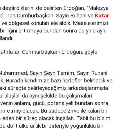
kleştirdiklerini de belirten Erdoğan, "Malezya
, İran Cumhurbaşkanı Sayın Ruhani ve
Katar
zi ve bölgesel konuları ele aldık. Meselelerimizi
birliğini artırmaya bundan sonra da yine aynı
llandı.
ı hatırlatan Cumhurbaşkanı Erdoğan, şöyle
r Muhammed, Sayın Şeyh Temim, Sayın Ruhani
k. Burada kendimize bazı hedefler belirledik ve
ki süreçte belirleyeceğimiz arkadaşlarımızla
ruluşlar da aynı şekilde bu çalışmaları
venin anlamı, gücü, potansiyeli bundan sonra
am etmiş olacak. Bu sadece zirve ile kalan bir
eden bir süreç olacak inşallah. Tabii bu bizim
 dört ülke artık birbirleriyle yoğunluklu bir