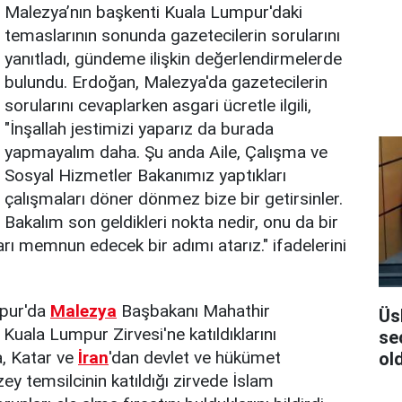
Malezya’nın başkenti Kuala Lumpur'daki
temaslarının sonunda gazetecilerin sorularını
yanıtladı, gündeme ilişkin değerlendirmelerde
bulundu. Erdoğan, Malezya'da gazetecilerin
sorularını cevaplarken asgari ücretle ilgili,
"İnşallah jestimizi yaparız da burada
yapmayalım daha. Şu anda Aile, Çalışma ve
Sosyal Hizmetler Bakanımız yaptıkları
çalışmaları döner dönmez bize bir getirsinler.
Bakalım son geldikleri nokta nedir, onu da bir
ları memnun edecek bir adımı atarız." ifadelerini
mpur'da
Malezya
Başbakanı Mahathir
Üs
uala Lumpur Zirvesi'ne katıldıklarını
se
, Katar ve
İran
'dan devlet ve hükümet
ol
ey temsilcinin katıldığı zirvede İslam