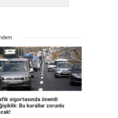
ndem
afik sigortasında önemli
ğişiklik: Bu kurallar zorunlu
acak!