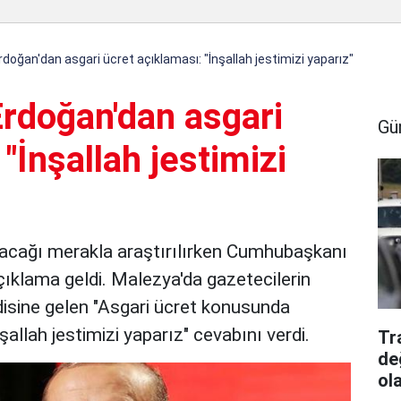
oğan'dan asgari ücret açıklaması: "İnşallah jestimizi yaparız"
rdoğan'dan asgari
Gü
"İnşallah jestimizi
lacağı merakla araştırılırken Cumhubaşkanı
çıklama geldi. Malezya'da gazetecilerin
disine gelen "Asgari ücret konusunda
allah jestimizi yaparız" cevabını verdi.
Tr
de
ol