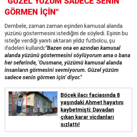
"GÜZEL YÜZÜM SADECE SENİN
GÖRMEN İÇİN"
Dembele, zaman zaman eşinden kamusal alanda
yüzünü göstermesini istediğini de söyledi. Eşinin bu
isteğe verdiği yanıtı aktaran yıldız futbolcu, şu
ifadeleri kullandı
:"Bazen ona en azından kamusal
alanda yüzünü göstermesini söylüyorum ama o bana
her seferinde, 'Ousmane, yüzümü kamusal alanda
insanların görmesini sevmiyorum. Güzel yüzüm
sadece senin görmen için' diyor."
Böcek ilacı faciasında 8
yaşındaki Ahmet hayatını
kaybetmişti: Davadan
çıkan karar vicdanları
sızlattı!