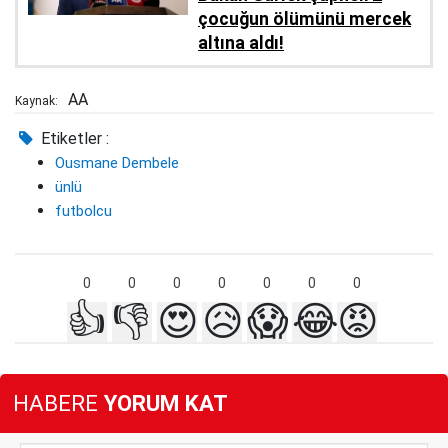
çocuğun ölümünü mercek
altına aldı!
AA
Kaynak:
Etiketler :
Ousmane Dembele
ünlü
futbolcu
0
0
0
0
0
0
0
👍
👎
😍
😥
😱
😂
😡
HABERE
YORUM KAT