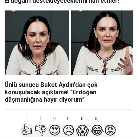
Erdoğan'ı destekleyeceklerini ilan ettiler!
Ünlü sunucu Buket Aydın’dan çok
konuşulacak açıklama! “Erdoğan
düşmanlığına hayır diyorum”
1
1
1
0
0
0
0
👍
👎
😍
😥
😱
😂
😡