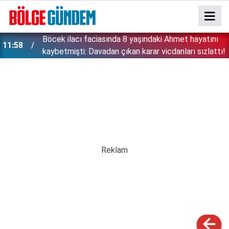
:
Böcek ilacı faciasında 8 yaşındaki Ahmet hayatını
11:58
kaybetmişti: Davadan çıkan karar vicdanları sızlattı!