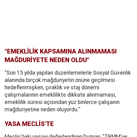
''EMEKLİLİK KAPSAMINA ALINMAMASI
MAĞDURİYETE NEDEN OLDU''
"Son 15 yılda yapılan düzenlemelerle Sosyal Güvenlik
alanında birçok mağduriyetin önüne geçilmesi
hedeflenmişken, çıraklık ve staj dönemi
çalışmalarının emeklilikte dikkate alınmaması,
emeklilik süresi açısından yüz binlerce çalışanın
mağduriyetine neden oluyordu.''
YASA MECLİS'TE
Meclis'teki yasayı değerlendiren Duman, "TBMM'ye