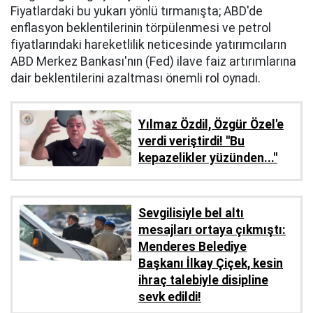
Fiyatlardaki bu yukarı yönlü tırmanışta; ABD'de
enflasyon beklentilerinin törpülenmesi ve petrol
fiyatlarındaki hareketlilik neticesinde yatırımcıların
ABD Merkez Bankası'nın (Fed) ilave faiz artırımlarına
dair beklentilerini azaltması önemli rol oynadı.
Yılmaz Özdil, Özgür Özel'e
verdi veriştirdi! ''Bu
kepazelikler yüzünden..."
Sevgilisiyle bel altı
mesajları ortaya çıkmıştı:
Menderes Belediye
Başkanı İlkay Çiçek, kesin
ihraç talebiyle disipline
sevk edildi!