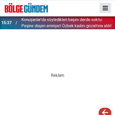
Konuşanlar'da söyledikleri başını derde soktu:
15:37
Peşine düşen emniyet Özbek kadını gözaltına aldı!