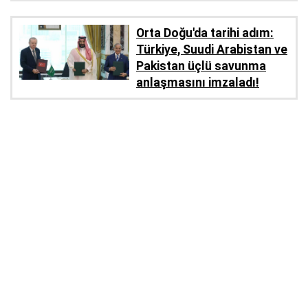
Orta Doğu'da tarihi adım:
Türkiye, Suudi Arabistan ve
Pakistan üçlü savunma
anlaşmasını imzaladı!