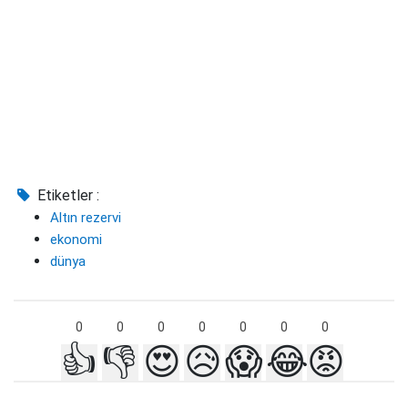
Etiketler :
Altın rezervi
ekonomi
dünya
0
0
0
0
0
0
0
👍
👎
😍
😥
😱
😂
😡