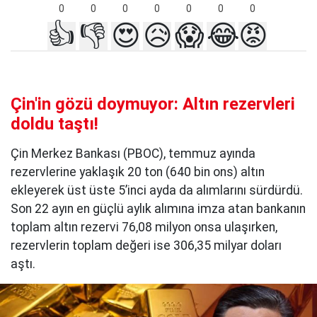
0
0
0
0
0
0
0
👍
👎
😍
😥
😱
😂
😡
Çin'in gözü doymuyor: Altın rezervleri
doldu taştı!
Çin Merkez Bankası (PBOC), temmuz ayında
rezervlerine yaklaşık 20 ton (640 bin ons) altın
ekleyerek üst üste 5’inci ayda da alımlarını sürdürdü.
Son 22 ayın en güçlü aylık alımına imza atan bankanın
toplam altın rezervi 76,08 milyon onsa ulaşırken,
rezervlerin toplam değeri ise 306,35 milyar doları
aştı.