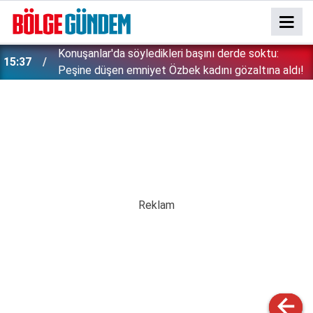
Konuşanlar'da söyledikleri başını derde soktu:
15:37
Peşine düşen emniyet Özbek kadını gözaltına aldı!