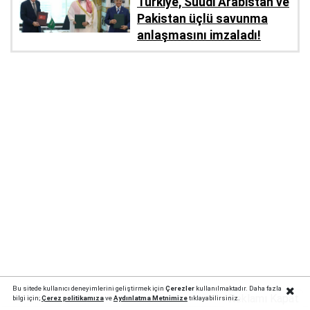
Türkiye, Suudi Arabistan ve
Pakistan üçlü savunma
anlaşmasını imzaladı!
Bu sitede kullanıcı deneyimlerini geliştirmek için
Çerezler
kullanılmaktadır. Daha fazla
Reklamı Kapat
bilgi için;
Çerez politika
mıza
ve
Aydınlatma Metnimize
tıklayabilirsiniz.