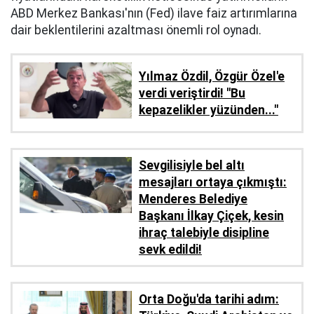
ABD Merkez Bankası'nın (Fed) ilave faiz artırımlarına
dair beklentilerini azaltması önemli rol oynadı.
Yılmaz Özdil, Özgür Özel'e
verdi veriştirdi! ''Bu
kepazelikler yüzünden..."
Sevgilisiyle bel altı
mesajları ortaya çıkmıştı:
Menderes Belediye
Başkanı İlkay Çiçek, kesin
ihraç talebiyle disipline
sevk edildi!
Orta Doğu'da tarihi adım: