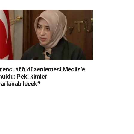
renci affı düzenlemesi Meclis'e
nuldu: Peki kimler
rarlanabilecek?