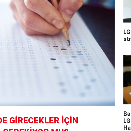
LG
st
Ba
E GİRECEKLER İÇİN
LG
Ha