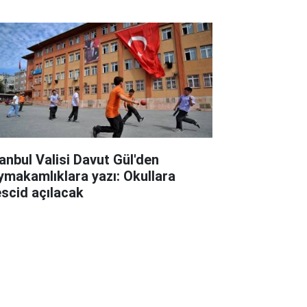
rgulama
tanbul Valisi Davut Gül'den
ymakamlıklara yazı: Okullara
scid açılacak