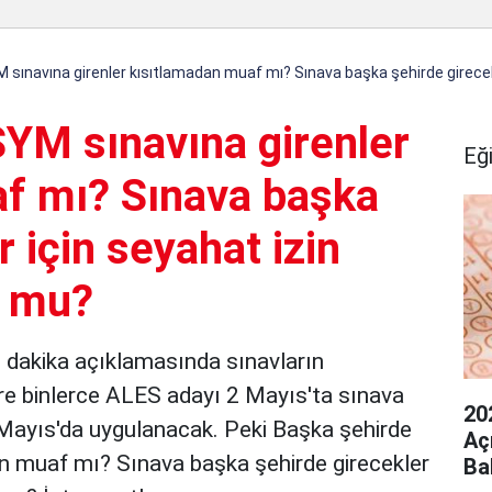
sınavına girenler kısıtlamadan muaf mı? Sınava başka şehirde girecekl
YM sınavına girenler
Eğ
f mı? Sınava başka
 için seyahat izin
r mu?
dakika açıklamasında sınavların
öre binlerce ALES adayı 2 Mayıs'ta sınava
20
 Mayıs'da uygulanacak. Peki Başka şehirde
Aç
n muaf mı? Sınava başka şehirde girecekler
Ba