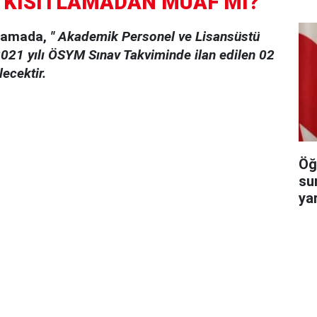
KISITLAMADAN MUAF MI?
klamada,
''
Akademik Personel ve Lisansüstü
2021 yılı ÖSYM Sınav Takviminde ilan edilen 02
ecektir.
Öğ
su
ya