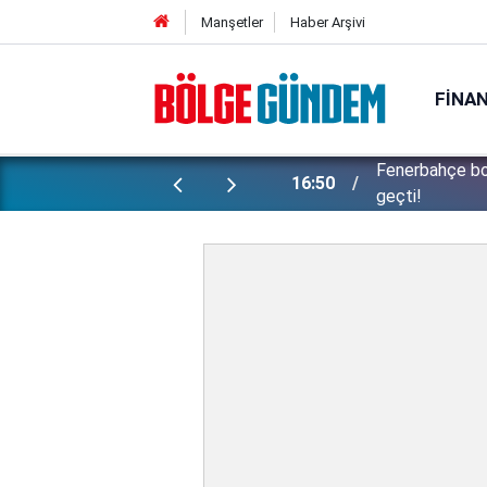
Manşetler
Haber Arşivi
FINA
ünlü futbolcu Lukaku için harekete
Konuşanlar'da 
15:37
kadını gözaltın