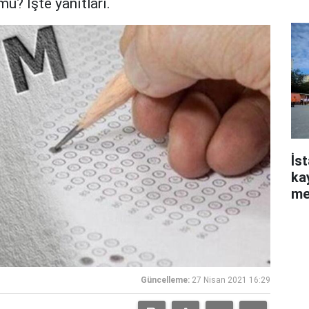
So
mu? İşte yanıtları.
İs
ka
me
Güncelleme:
27 Nisan 2021 16:29