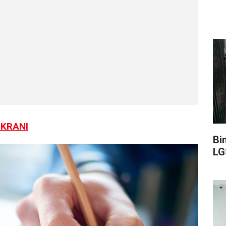
EKRANI
Bi
LG