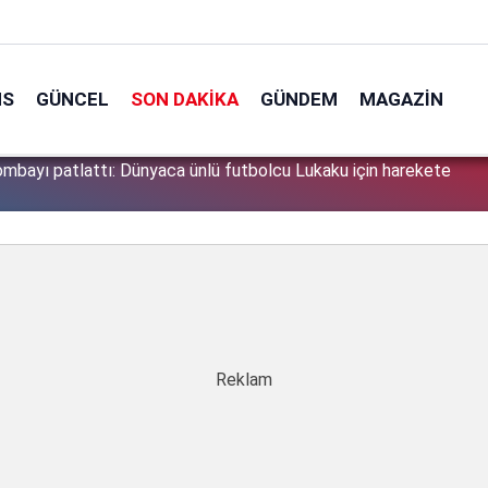
NS
GÜNCEL
SON DAKIKA
GÜNDEM
MAGAZIN
söyledikleri başını derde soktu: Peşine düşen emniyet Özbek
1
a aldı!