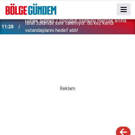
İsrail zulümde sınır tanımıyor: Bu kez kendi
11:28
vatandaşlarını hedef aldı!