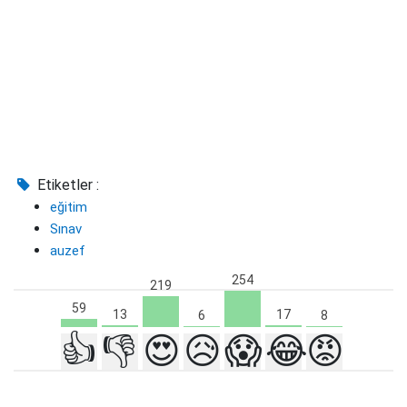
Etiketler :
eğitim
Sınav
auzef
254
219
59
17
13
8
6
👍
👎
😍
😥
😱
😂
😡