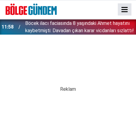
:
Böcek ilacı faciasında 8 yaşındaki Ahmet hayatını
11:58
kaybetmişti: Davadan çıkan karar vicdanları sızlattı!