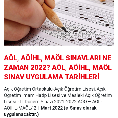
AÖL, AÖİHL, MAÖL SINAVLARI NE
ZAMAN 2022? AÖL, AÖİHL, MAÖL
SINAV UYGULAMA TARİHLERİ
Açık Öğretim Ortaokulu-Açık Öğretim Lisesi, Açık
Öğretim İmam Hatip Lisesi ve Mesleki Açık Öğretim
Lisesi - II. Dönem Sınavı 2021-2022 AÖO – AÖL-
AÖIHL-MAÖL/ 2 |
Mart 2022 (e-Sınav olarak
uygulanacaktır.)