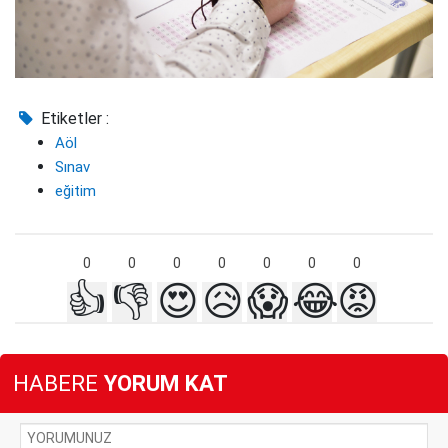
Etiketler :
Aöl
Sınav
eğitim
0
0
0
0
0
0
0
👍
👎
😍
😥
😱
😂
😡
HABERE
YORUM KAT