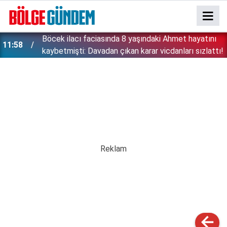
Böcek ilacı faciasında 8 yaşındaki Ahmet hayatını
11:58
kaybetmişti: Davadan çıkan karar vicdanları sızlattı!
''Çözülmemiş dosya kalmayacak'' demişti: Bakan
11:42
Gürlek şüpheli 2 çocuğun ölümünü mercek altına
aldı!