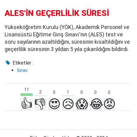
ALES'İN GEÇERLİLİK SÜRESİ
Yükseköğretim Kurulu (YÖK), Akademik Personel ve
Lisansüstü Eğitime Giriş Sınavı'nın (ALES) test ve
soru sayılarının azaltıldığını, süresinin kısaltıldığını ve
geçerlilik süresinin 3 yıldan 5 yıla çıkarıldığını bildirdi.
Etiketler :
Sınav
11
2
1
0
0
0
0
👍
👎
😍
😥
😱
😂
😡