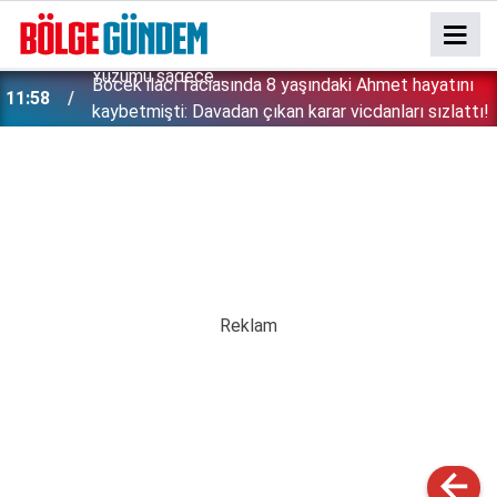
:
Böcek ilacı faciasında 8 yaşındaki Ahmet hayatını
11:58
kaybetmişti: Davadan çıkan karar vicdanları sızlattı!