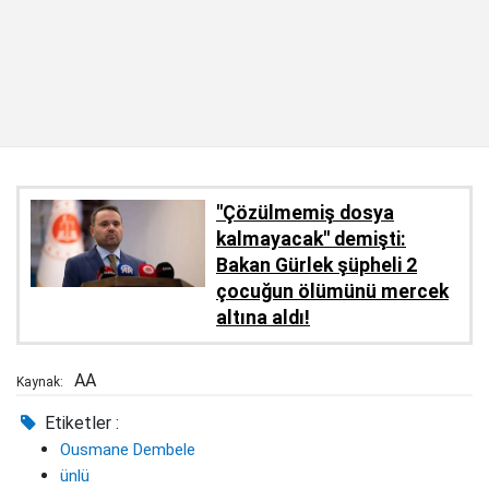
''Çözülmemiş dosya
kalmayacak'' demişti:
Bakan Gürlek şüpheli 2
çocuğun ölümünü mercek
altına aldı!
AA
Kaynak:
Etiketler :
Ousmane Dembele
ünlü