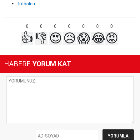
futbolcu
0
0
0
0
0
0
0
👍
👎
😍
😥
😱
😂
😡
HABERE
YORUM KAT