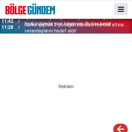
İsrail zulümde sınır tanımıyor: Bu kez kendi
11:28
vatandaşlarını hedef aldı!