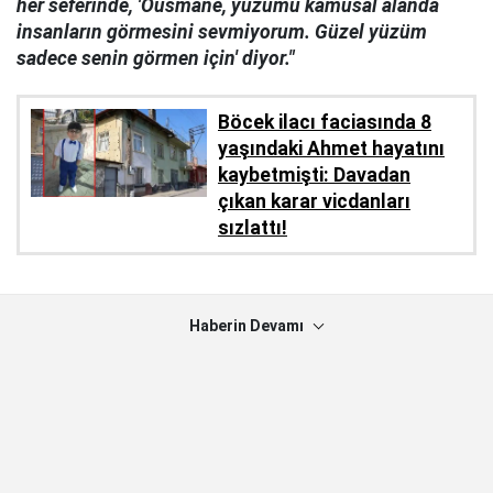
her seferinde, 'Ousmane, yüzümü kamusal alanda
insanların görmesini sevmiyorum. Güzel yüzüm
sadece senin görmen için' diyor."
Böcek ilacı faciasında 8
yaşındaki Ahmet hayatını
kaybetmişti: Davadan
çıkan karar vicdanları
sızlattı!
Haberin Devamı