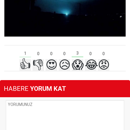
3
1
0
0
0
0
0
👍
👎
😍
😥
😱
😂
😡
HABERE
YORUM KAT