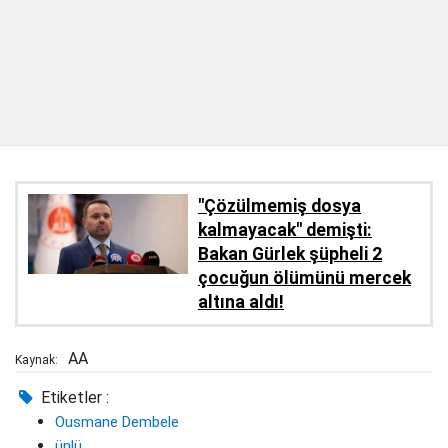
''Çözülmemiş dosya
kalmayacak'' demişti:
Bakan Gürlek şüpheli 2
çocuğun ölümünü mercek
altına aldı!
AA
Kaynak:
Etiketler :
Ousmane Dembele
ünlü