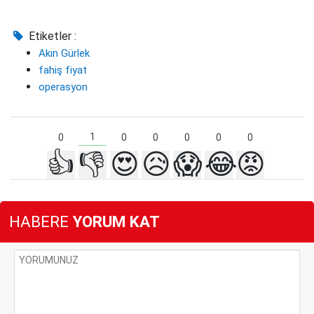
Etiketler :
Akın Gürlek
fahiş fiyat
operasyon
1
0
0
0
0
0
0
👍
👎
😍
😥
😱
😂
😡
HABERE
YORUM KAT