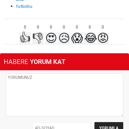
futbolcu
0
0
0
0
0
0
0
👍
👎
😍
😥
😱
😂
😡
HABERE
YORUM KAT