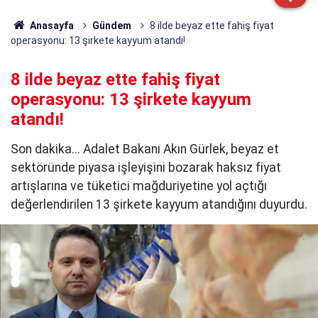
Anasayfa
Gündem
8 ilde beyaz ette fahiş fiyat
operasyonu: 13 şirkete kayyum atandı!
8 ilde beyaz ette fahiş fiyat
operasyonu: 13 şirkete kayyum
atandı!
Son dakika... Adalet Bakanı Akın Gürlek, beyaz et
sektöründe piyasa işleyişini bozarak haksız fiyat
artışlarına ve tüketici mağduriyetine yol açtığı
değerlendirilen 13 şirkete kayyum atandığını duyurdu.