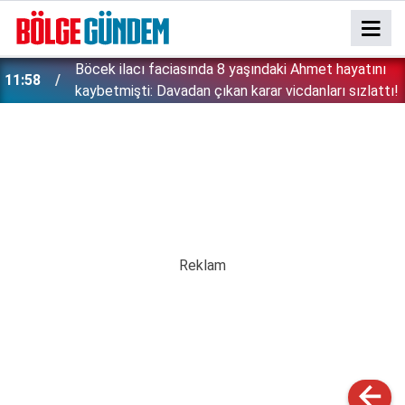
:
Böcek ilacı faciasında 8 yaşındaki Ahmet hayatını
11:58
kaybetmişti: Davadan çıkan karar vicdanları sızlattı!