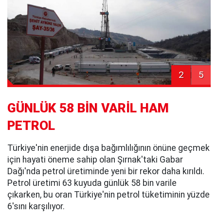
2
5
GÜNLÜK 58 BİN VARİL HAM
PETROL
Türkiye'nin enerjide dışa bağımlılığının önüne geçmek
için hayati öneme sahip olan Şırnak'taki Gabar
Dağı'nda petrol üretiminde yeni bir rekor daha kırıldı.
Petrol üretimi 63 kuyuda günlük 58 bin varile
çıkarken, bu oran Türkiye'nin petrol tüketiminin yüzde
6'sını karşılıyor.