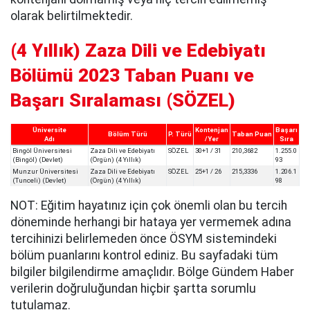
olarak belirtilmektedir.
(4 Yıllık) Zaza Dili ve Edebiyatı
Bölümü 2023 Taban Puanı ve
Başarı Sıralaması (SÖZEL)
Üniversite
Kontenjan
Başarı
Bölüm Türü
P. Türü
Taban Puan
Adı
/Yer
Sıra
Bingöl Üniversitesi
Zaza Dili ve Edebiyatı
SÖZEL
30+1 / 31
210,3682
1.255.0
(Bingöl) (Devlet)
(Örgün) (4 Yıllık)
93
Munzur Üniversitesi
Zaza Dili ve Edebiyatı
SÖZEL
25+1 / 26
215,3336
1.206.1
(Tunceli) (Devlet)
(Örgün) (4 Yıllık)
98
NOT: Eğitim hayatınız için çok önemli olan bu tercih
döneminde herhangi bir hataya yer vermemek adına
tercihinizi belirlemeden önce ÖSYM sistemindeki
bölüm puanlarını kontrol ediniz. Bu sayfadaki tüm
bilgiler bilgilendirme amaçlıdır. Bölge Gündem Haber
verilerin doğruluğundan hiçbir şartta sorumlu
tutulamaz.