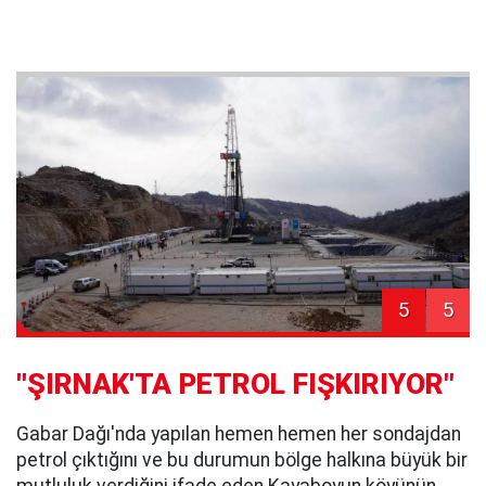
5
5
''ŞIRNAK'TA PETROL FIŞKIRIYOR"
Gabar Dağı'nda yapılan hemen hemen her sondajdan
petrol çıktığını ve bu durumun bölge halkına büyük bir
mutluluk verdiğini ifade eden Kayaboyun köyünün