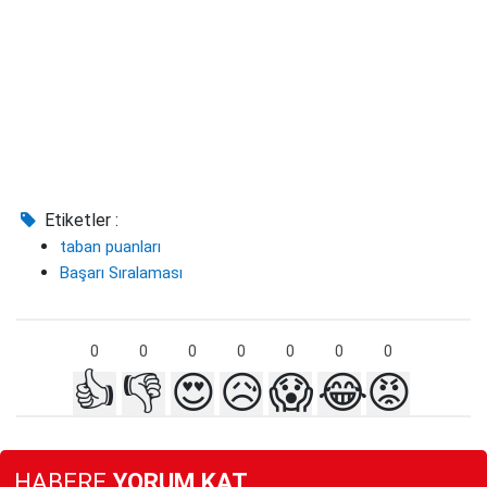
Etiketler :
taban puanları
Başarı Sıralaması
0
0
0
0
0
0
0
👍
👎
😍
😥
😱
😂
😡
HABERE
YORUM KAT