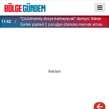
''Çözülmemiş dosya kalmayacak'' demişti: Bakan
11:42
!
Gürlek şüpheli 2 çocuğun ölümünü mercek altına
aldı!