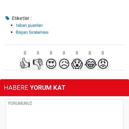
Etiketler :
taban puanları
Başarı Sıralaması
0
0
0
0
0
0
0
👍
👎
😍
😥
😱
😂
😡
HABERE
YORUM KAT