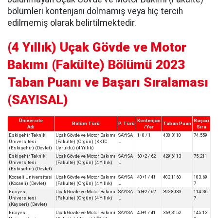
bölümleri kontenjanı dolmamış veya hiç tercih
edilmemiş olarak belirtilmektedir.
(4 Yıllık) Uçak Gövde ve Motor
Bakımı (Fakülte) Bölümü 2023
Taban Puanı ve Başarı Sıralaması
(SAYISAL)
Üniversite
Kontenjan
Başarı
Bölüm Türü
P. Türü
Taban Puan
Adı
/Yer
Sıra
Eskişehir Teknik
Uçak Gövde ve Motor Bakımı
SAYISA
1+0 / 1
430,3110
74.559
Üniversitesi
(Fakülte) (Örgün) (KKTC
L
(Eskişehir) (Devlet)
Uyruklu) (4 Yıllık)
Eskişehir Teknik
Uçak Gövde ve Motor Bakımı
SAYISA
60+2 / 62
429,6113
75.211
Üniversitesi
(Fakülte) (Örgün) (4 Yıllık)
L
(Eskişehir) (Devlet)
Kocaeli Üniversitesi
Uçak Gövde ve Motor Bakımı
SAYISA
40+1 / 41
402,1160
103.69
(Kocaeli) (Devlet)
(Fakülte) (Örgün) (4 Yıllık)
L
7
Erciyes
Uçak Gövde ve Motor Bakımı
SAYISA
60+2 / 62
392,8033
114.36
Üniversitesi
(Fakülte) (Örgün) (4 Yıllık)
L
7
(Kayseri) (Devlet)
Erciyes
Uçak Gövde ve Motor Bakımı
SAYISA
40+1 / 41
369,3152
145.13