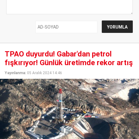
TPAO duyurdu! Gabar'dan petrol
fışkırıyor! Günlük üretimde rekor artış
Yayınlanma:
05 Aralık 2024 14:46