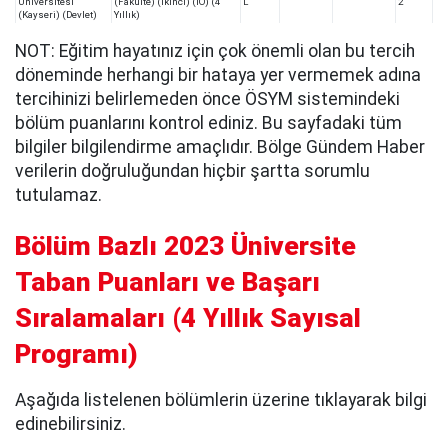
Üniversitesi
(Fakülte) (İkinci) (İÖ) (4
L
2
(Kayseri) (Devlet)
Yıllık)
NOT: Eğitim hayatınız için çok önemli olan bu tercih
döneminde herhangi bir hataya yer vermemek adına
tercihinizi belirlemeden önce ÖSYM sistemindeki
bölüm puanlarını kontrol ediniz. Bu sayfadaki tüm
bilgiler bilgilendirme amaçlıdır. Bölge Gündem Haber
verilerin doğruluğundan hiçbir şartta sorumlu
tutulamaz.
Bölüm Bazlı 2023 Üniversite
Taban Puanları ve Başarı
Sıralamaları
(
4 Yıllık Sayısal
Programı
)
Aşağıda listelenen bölümlerin üzerine tıklayarak bilgi
edinebilirsiniz.