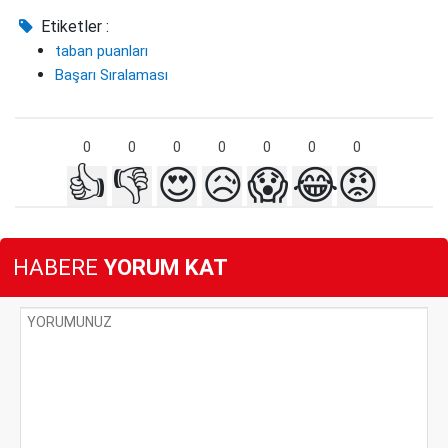
Etiketler :
taban puanları
Başarı Sıralaması
0
0
0
0
0
0
0
👍
👎
😍
😥
😱
😂
😡
HABERE
YORUM KAT