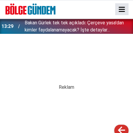
Bakan Gürlek tek tek açıkladı: Çerçeve yasa'dan
13:29
kimler faydalanamayacak? İşte detaylar...