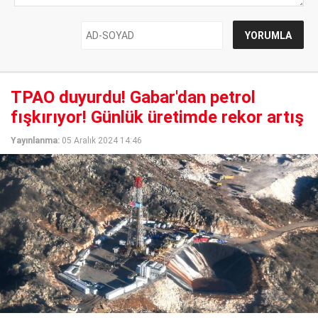
TPAO duyurdu! Gabar'dan petrol
fışkırıyor! Günlük üretimde rekor artış
Yayınlanma:
05 Aralık 2024 14:46