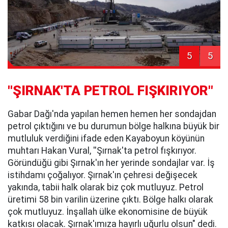
5
5
''ŞIRNAK'TA PETROL FIŞKIRIYOR"
Gabar Dağı'nda yapılan hemen hemen her sondajdan
petrol çıktığını ve bu durumun bölge halkına büyük bir
mutluluk verdiğini ifade eden Kayaboyun köyünün
muhtarı Hakan Vural, ''Şırnak'ta petrol fışkırıyor.
Göründüğü gibi Şırnak'ın her yerinde sondajlar var. İş
istihdamı çoğalıyor. Şırnak'ın çehresi değişecek
yakında, tabii halk olarak biz çok mutluyuz. Petrol
üretimi 58 bin varilin üzerine çıktı. Bölge halkı olarak
çok mutluyuz. İnşallah ülke ekonomisine de büyük
katkısı olacak. Şırnak'ımıza hayırlı uğurlu olsun" dedi.