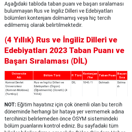
Aşağıdaki tabloda taban puanı ve başarı sıralaması
bulunmayan Rus ve İngiliz Dilleri ve Edebiyatları
bölümleri kontenjanı dolmamış veya hiç tercih
edilmemiş olarak belirtilmektedir.
(4 Yıllık) Rus ve İngiliz Dilleri ve
Edebiyatları 2023 Taban Puanı ve
Başarı Sıralaması (DİL)
Üniversite
Kontenjan
Başarı
Bölüm Türü
P. Türü
Taban Puan
Adı
/Yer
Sıra
Komrat Devlet
Rus ve İngiliz Dilleri ve
DİL
10+0 / 1
Dolmadı
Dolma
Üniversitesi
Edebiyatları (Örgün)
dı
(Komrat-Moldova)
(Öğretmenlik) (Ücretli) (4
(Yurtdışı)
Yıllık)
NOT:
Eğitim hayatınız için çok önemli olan bu tercih
döneminde herhangi bir hataya yer vermemek adına
tercihinizi belirlemeden önce ÖSYM sistemindeki
bölüm puanlarını kontrol ediniz. Bu sayfadaki tüm