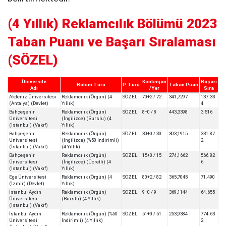
(4 Yıllık) Reklamcılık Bölümü 2023
Taban Puanı ve Başarı Sıralaması
(SÖZEL)
Üniversite
Kontenjan
Başarı
Bölüm Türü
P. Türü
Taban Puan
Adı
/Yer
Sıra
Akdeniz Üniversitesi
Reklamcılık (Örgün) (4
SÖZEL
70+2 / 72
341,7297
137.33
(Antalya) (Devlet)
Yıllık)
4
Bahçeşehir
Reklamcılık (Örgün)
SÖZEL
8+0 / 8
443,3398
3.516
Üniversitesi
(İngilizce) (Burslu) (4
(İstanbul) (Vakıf)
Yıllık)
Bahçeşehir
Reklamcılık (Örgün)
SÖZEL
30+0 / 30
303,1915
331.87
Üniversitesi
(İngilizce) (%50 İndirimli)
2
(İstanbul) (Vakıf)
(4 Yıllık)
Bahçeşehir
Reklamcılık (Örgün)
SÖZEL
15+0 / 15
274,1662
566.82
Üniversitesi
(İngilizce) (Ücretli) (4
6
(İstanbul) (Vakıf)
Yıllık)
Ege Üniversitesi
Reklamcılık (Örgün) (4
SÖZEL
80+2 / 82
365,7045
71.490
(İzmir) (Devlet)
Yıllık)
İstanbul Aydın
Reklamcılık (Örgün)
SÖZEL
9+0 / 9
369,1144
64.655
Üniversitesi
(Burslu) (4 Yıllık)
(İstanbul) (Vakıf)
İstanbul Aydın
Reklamcılık (Örgün) (%50
SÖZEL
51+0 / 51
253,9384
774.63
Üniversitesi
İndirimli) (4 Yıllık)
2