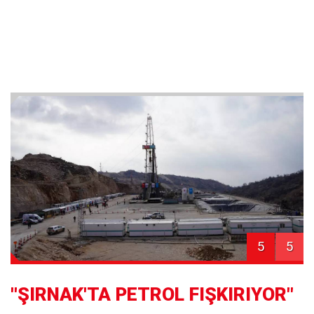
5
5
''ŞIRNAK'TA PETROL FIŞKIRIYOR"