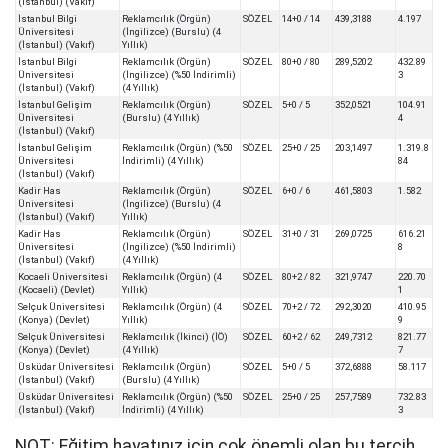
(İstanbul) (Vakıf)
İstanbul Bilgi
Reklamcılık (Örgün)
SÖZEL
14+0 / 14
439,3188
4.197
Üniversitesi
(İngilizce) (Burslu) (4
(İstanbul) (Vakıf)
Yıllık)
İstanbul Bilgi
Reklamcılık (Örgün)
SÖZEL
80+0 / 80
289,5202
432.89
Üniversitesi
(İngilizce) (%50 İndirimli)
3
(İstanbul) (Vakıf)
(4 Yıllık)
İstanbul Gelişim
Reklamcılık (Örgün)
SÖZEL
5+0 / 5
352,0521
104.91
Üniversitesi
(Burslu) (4 Yıllık)
4
(İstanbul) (Vakıf)
İstanbul Gelişim
Reklamcılık (Örgün) (%50
SÖZEL
25+0 / 25
203,1497
1.319.8
Üniversitesi
İndirimli) (4 Yıllık)
84
(İstanbul) (Vakıf)
Kadir Has
Reklamcılık (Örgün)
SÖZEL
6+0 / 6
461,5803
1.582
Üniversitesi
(İngilizce) (Burslu) (4
(İstanbul) (Vakıf)
Yıllık)
Kadir Has
Reklamcılık (Örgün)
SÖZEL
31+0 / 31
269,0725
616.21
Üniversitesi
(İngilizce) (%50 İndirimli)
8
(İstanbul) (Vakıf)
(4 Yıllık)
Kocaeli Üniversitesi
Reklamcılık (Örgün) (4
SÖZEL
80+2 / 82
321,9747
220.70
(Kocaeli) (Devlet)
Yıllık)
1
Selçuk Üniversitesi
Reklamcılık (Örgün) (4
SÖZEL
70+2 / 72
292,3020
410.95
(Konya) (Devlet)
Yıllık)
9
Selçuk Üniversitesi
Reklamcılık (İkinci) (İÖ)
SÖZEL
60+2 / 62
249,7312
821.77
(Konya) (Devlet)
(4 Yıllık)
7
Üsküdar Üniversitesi
Reklamcılık (Örgün)
SÖZEL
5+0 / 5
372,6888
58.117
(İstanbul) (Vakıf)
(Burslu) (4 Yıllık)
Üsküdar Üniversitesi
Reklamcılık (Örgün) (%50
SÖZEL
25+0 / 25
257,7589
732.83
(İstanbul) (Vakıf)
İndirimli) (4 Yıllık)
3
NOT: Eğitim hayatınız için çok önemli olan bu tercih