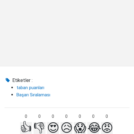
Etiketler :
taban puanları
Başarı Sıralaması
0
0
0
0
0
0
0
👍
👎
😍
😥
😱
😂
😡