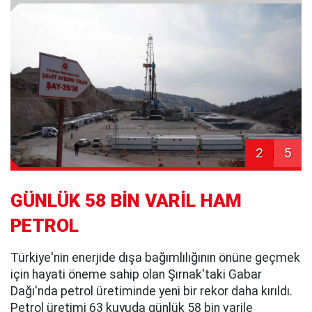
2
5
GÜNLÜK 58 BİN VARİL HAM
PETROL
Türkiye'nin enerjide dışa bağımlılığının önüne geçmek
için hayati öneme sahip olan Şırnak'taki Gabar
Dağı'nda petrol üretiminde yeni bir rekor daha kırıldı.
Petrol üretimi 63 kuyuda günlük 58 bin varile