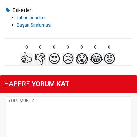
Etiketler :
taban puanları
Başarı Sıralaması
0
0
0
0
0
0
0
👍
👎
😍
😥
😱
😂
😡
HABERE
YORUM KAT