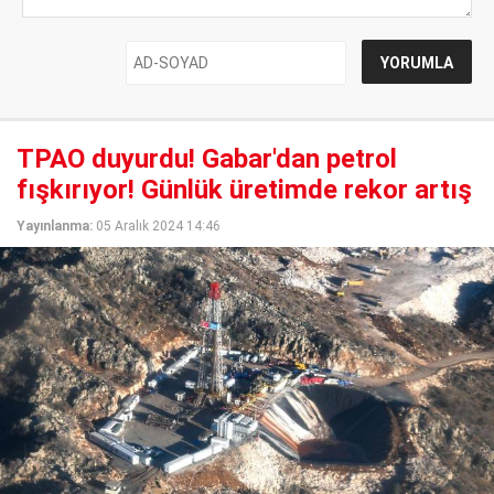
TPAO duyurdu! Gabar'dan petrol
fışkırıyor! Günlük üretimde rekor artış
Yayınlanma:
05 Aralık 2024 14:46