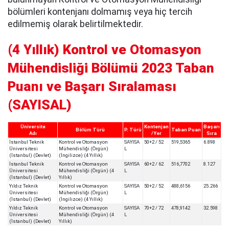
bölümleri kontenjanı dolmamış veya hiç tercih
edilmemiş olarak belirtilmektedir.
(4 Yıllık) Kontrol ve Otomasyon
Mühendisliği Bölümü 2023 Taban
Puanı ve Başarı Sıralaması
(SAYISAL)
Üniversite
Kontenjan
Başarı
Bölüm Türü
P. Türü
Taban Puan
Adı
/Yer
Sıra
İstanbul Teknik
Kontrol ve Otomasyon
SAYISA
50+2 / 52
519,5365
6.898
Üniversitesi
Mühendisliği (Örgün)
L
(İstanbul) (Devlet)
(İngilizce) (4 Yıllık)
İstanbul Teknik
Kontrol ve Otomasyon
SAYISA
60+2 / 62
516,7702
8.127
Üniversitesi
Mühendisliği (Örgün) (4
L
(İstanbul) (Devlet)
Yıllık)
Yıldız Teknik
Kontrol ve Otomasyon
SAYISA
50+2 / 52
488,6156
25.266
Üniversitesi
Mühendisliği (Örgün)
L
(İstanbul) (Devlet)
(İngilizce) (4 Yıllık)
Yıldız Teknik
Kontrol ve Otomasyon
SAYISA
70+2 / 72
478,9142
32.598
Üniversitesi
Mühendisliği (Örgün) (4
L
(İstanbul) (Devlet)
Yıllık)