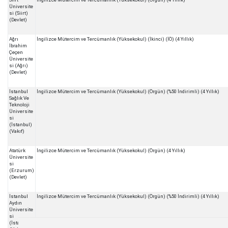
Üniversite
si (Siirt)
(Devlet)
Ağrı
İngilizce Mütercim ve Tercümanlık (Yüksekokul) (İkinci) (İÖ) (4 Yıllık)
İbrahim
Çeçen
Üniversite
si (Ağrı)
(Devlet)
İstanbul
İngilizce Mütercim ve Tercümanlık (Yüksekokul) (Örgün) (%50 İndirimli) (4 Yıllık)
Sağlık Ve
Teknoloji
Üniversite
si
(İstanbul)
(Vakıf)
Atatürk
İngilizce Mütercim ve Tercümanlık (Yüksekokul) (Örgün) (4 Yıllık)
Üniversite
si
(Erzurum)
(Devlet)
İstanbul
İngilizce Mütercim ve Tercümanlık (Yüksekokul) (Örgün) (%50 İndirimli) (4 Yıllık)
Aydın
Üniversite
si
(İstanbul)