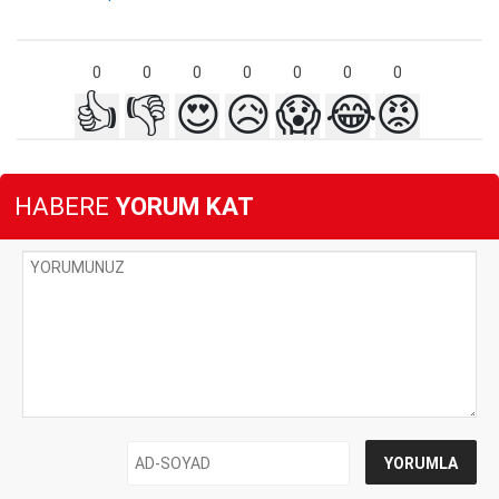
0
0
0
0
0
0
0
👍
👎
😍
😥
😱
😂
😡
HABERE
YORUM KAT