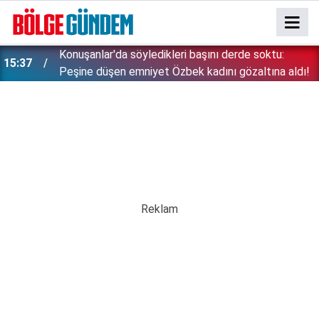
Konuşanlar'da söyledikleri başını derde soktu:
15:37
Peşine düşen emniyet Özbek kadını gözaltına aldı!