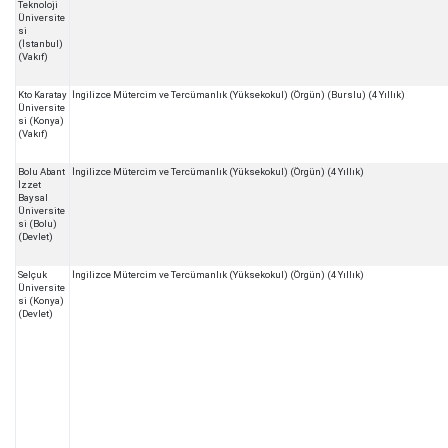
Teknoloji
Üniversite
si
(İstanbul)
(Vakıf)
Kto Karatay
İngilizce Mütercim ve Tercümanlık (Yüksekokul) (Örgün) (Burslu) (4 Yıllık)
Üniversite
si (Konya)
(Vakıf)
Bolu Abant
İngilizce Mütercim ve Tercümanlık (Yüksekokul) (Örgün) (4 Yıllık)
İzzet
Baysal
Üniversite
si (Bolu)
(Devlet)
Selçuk
İngilizce Mütercim ve Tercümanlık (Yüksekokul) (Örgün) (4 Yıllık)
Üniversite
si (Konya)
(Devlet)