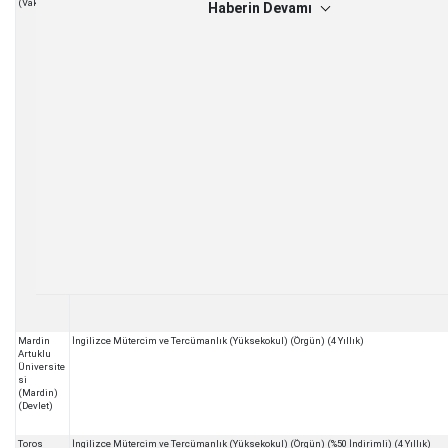
(Vakıf)
Haberin Devamı
Mardin
İngilizce Mütercim ve Tercümanlık (Yüksekokul) (Örgün) (4 Yıllık)
Artuklu
Üniversite
si
(Mardin)
(Devlet)
Toros
İngilizce Mütercim ve Tercümanlık (Yüksekokul) (Örgün) (%50 İndirimli) (4 Yıllık)