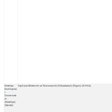
Kütahya
İngilizce Mütercim ve Tercümanlık (Yüksekokul) (Örgün) (4 Yıllık)
Dumlupına
r
Üniversite
si
(Kütahya)
(Devlet)