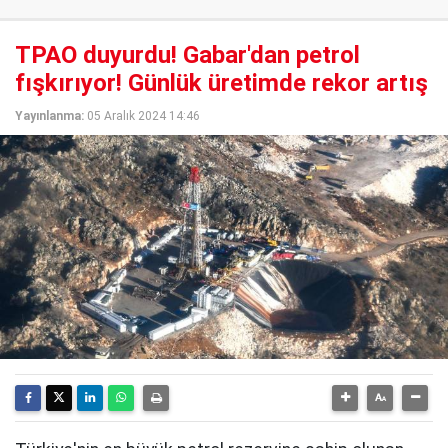
TPAO duyurdu! Gabar'dan petrol
fışkırıyor! Günlük üretimde rekor artış
Yayınlanma:
05 Aralık 2024 14:46