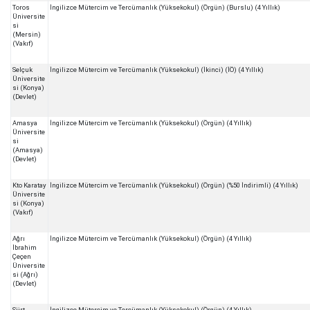
Toros
İngilizce Mütercim ve Tercümanlık (Yüksekokul) (Örgün) (Burslu) (4 Yıllık)
Üniversite
si
(Mersin)
(Vakıf)
Selçuk
İngilizce Mütercim ve Tercümanlık (Yüksekokul) (İkinci) (İÖ) (4 Yıllık)
Üniversite
si (Konya)
(Devlet)
Amasya
İngilizce Mütercim ve Tercümanlık (Yüksekokul) (Örgün) (4 Yıllık)
Üniversite
si
(Amasya)
(Devlet)
Kto Karatay
İngilizce Mütercim ve Tercümanlık (Yüksekokul) (Örgün) (%50 İndirimli) (4 Yıllık)
Üniversite
si (Konya)
(Vakıf)
Ağrı
İngilizce Mütercim ve Tercümanlık (Yüksekokul) (Örgün) (4 Yıllık)
İbrahim
Çeçen
Üniversite
si (Ağrı)
(Devlet)
Siirt
İngilizce Mütercim ve Tercümanlık (Yüksekokul) (Örgün) (4 Yıllık)