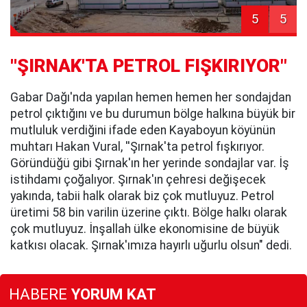
5
5
''ŞIRNAK'TA PETROL FIŞKIRIYOR"
Gabar Dağı'nda yapılan hemen hemen her sondajdan
petrol çıktığını ve bu durumun bölge halkına büyük bir
mutluluk verdiğini ifade eden Kayaboyun köyünün
muhtarı Hakan Vural, ''Şırnak'ta petrol fışkırıyor.
Göründüğü gibi Şırnak'ın her yerinde sondajlar var. İş
istihdamı çoğalıyor. Şırnak'ın çehresi değişecek
yakında, tabii halk olarak biz çok mutluyuz. Petrol
üretimi 58 bin varilin üzerine çıktı. Bölge halkı olarak
çok mutluyuz. İnşallah ülke ekonomisine de büyük
katkısı olacak. Şırnak'ımıza hayırlı uğurlu olsun" dedi.
HABERE
YORUM KAT