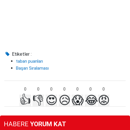
Etiketler :
taban puanları
Başarı Sıralaması
0
0
0
0
0
0
0
👍
👎
😍
😥
😱
😂
😡
HABERE
YORUM KAT