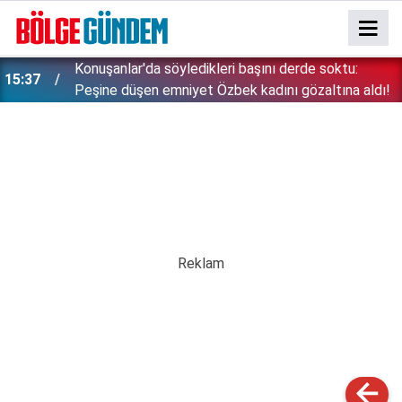
Konuşanlar'da söyledikleri başını derde soktu:
15:37
Peşine düşen emniyet Özbek kadını gözaltına aldı!