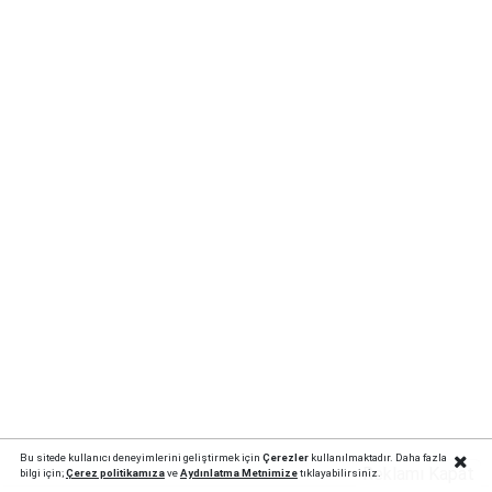
Bu sitede kullanıcı deneyimlerini geliştirmek için
Çerezler
kullanılmaktadır. Daha fazla
Reklamı Kapat
bilgi için;
Çerez politika
mıza
ve
Aydınlatma Metnimize
tıklayabilirsiniz.