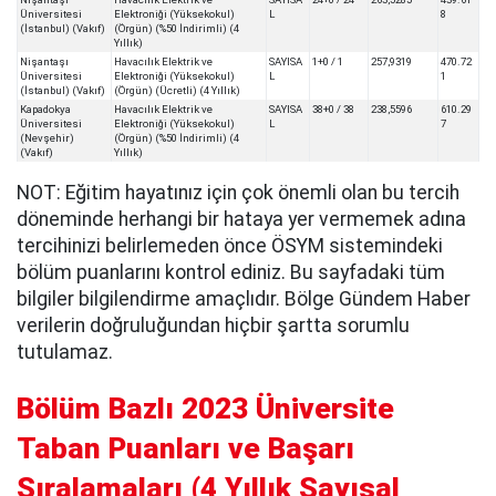
Üniversitesi
Elektroniği (Yüksekokul)
L
8
(İstanbul) (Vakıf)
(Örgün) (%50 İndirimli) (4
Yıllık)
Nişantaşı
Havacılık Elektrik ve
SAYISA
1+0 / 1
257,9319
470.72
Üniversitesi
Elektroniği (Yüksekokul)
L
1
(İstanbul) (Vakıf)
(Örgün) (Ücretli) (4 Yıllık)
Kapadokya
Havacılık Elektrik ve
SAYISA
38+0 / 38
238,5596
610.29
Üniversitesi
Elektroniği (Yüksekokul)
L
7
(Nevşehir)
(Örgün) (%50 İndirimli) (4
(Vakıf)
Yıllık)
NOT: Eğitim hayatınız için çok önemli olan bu tercih
döneminde herhangi bir hataya yer vermemek adına
tercihinizi belirlemeden önce ÖSYM sistemindeki
bölüm puanlarını kontrol ediniz. Bu sayfadaki tüm
bilgiler bilgilendirme amaçlıdır. Bölge Gündem Haber
verilerin doğruluğundan hiçbir şartta sorumlu
tutulamaz.
Bölüm Bazlı 2023 Üniversite
Taban Puanları ve Başarı
Sıralamaları
(
4 Yıllık Sayısal