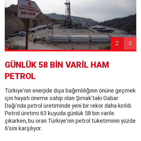
2
5
GÜNLÜK 58 BİN VARİL HAM
PETROL
Türkiye'nin enerjide dışa bağımlılığının önüne geçmek
için hayati öneme sahip olan Şırnak'taki Gabar
Dağı'nda petrol üretiminde yeni bir rekor daha kırıldı.
Petrol üretimi 63 kuyuda günlük 58 bin varile
çıkarken, bu oran Türkiye'nin petrol tüketiminin yüzde
6'sını karşılıyor.