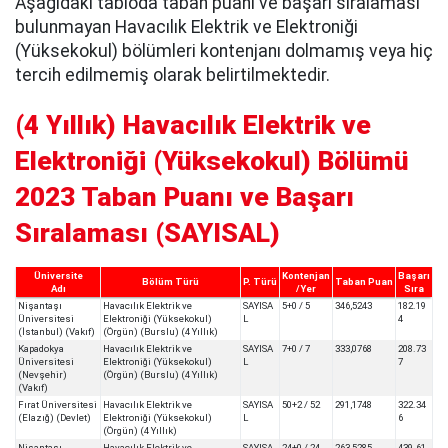
Aşağıdaki tabloda taban puanı ve başarı sıralaması
bulunmayan Havacılık Elektrik ve Elektroniği
(Yüksekokul) bölümleri kontenjanı dolmamış veya hiç
tercih edilmemiş olarak belirtilmektedir.
(4 Yıllık) Havacılık Elektrik ve
Elektroniği (Yüksekokul) Bölümü
2023 Taban Puanı ve Başarı
Sıralaması (SAYISAL)
Üniversite
Kontenjan
Başarı
Bölüm Türü
P. Türü
Taban Puan
Adı
/Yer
Sıra
Nişantaşı
Havacılık Elektrik ve
SAYISA
5+0 / 5
346,5243
182.19
Üniversitesi
Elektroniği (Yüksekokul)
L
4
(İstanbul) (Vakıf)
(Örgün) (Burslu) (4 Yıllık)
Kapadokya
Havacılık Elektrik ve
SAYISA
7+0 / 7
333,0768
208.73
Üniversitesi
Elektroniği (Yüksekokul)
L
7
(Nevşehir)
(Örgün) (Burslu) (4 Yıllık)
(Vakıf)
Fırat Üniversitesi
Havacılık Elektrik ve
SAYISA
50+2 / 52
291,1748
322.34
(Elazığ) (Devlet)
Elektroniği (Yüksekokul)
L
6
(Örgün) (4 Yıllık)
Nişantaşı
Havacılık Elektrik ve
SAYISA
24+0 / 24
263,5285
439.61