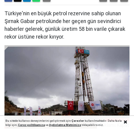
Türkiye'nin en büyük petrol rezervine sahip olunan
Şırnak Gabar petrolünde her geçen gün sevindirici
haberler gelerek, günlük üretim 58 bin varile çıkarak
rekor üstüne rekor kırıyor.
Bu sitede kullanıcı deneyimlerini geliştirmek için
Çerezler
kullanılmaktadır. Daha fazla
1
5
Reklamı Kapat
bilgi için;
Çerez politika
mıza
ve
Aydınlatma Metnimize
tıklayabilirsiniz.