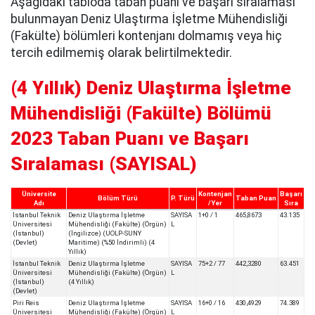
Aşağıdaki tabloda taban puanı ve başarı sıralaması
bulunmayan Deniz Ulaştırma İşletme Mühendisliği
(Fakülte) bölümleri kontenjanı dolmamış veya hiç
tercih edilmemiş olarak belirtilmektedir.
(4 Yıllık) Deniz Ulaştırma İşletme
Mühendisliği (Fakülte) Bölümü
2023 Taban Puanı ve Başarı
Sıralaması (SAYISAL)
Üniversite
Kontenjan
Başarı
Bölüm Türü
P. Türü
Taban Puan
Adı
/Yer
Sıra
İstanbul Teknik
Deniz Ulaştırma İşletme
SAYISA
1+0 / 1
465,8673
43.135
Üniversitesi
Mühendisliği (Fakülte) (Örgün)
L
(İstanbul)
(İngilizce) (UOLP-SUNY
(Devlet)
Maritime) (%50 İndirimli) (4
Yıllık)
İstanbul Teknik
Deniz Ulaştırma İşletme
SAYISA
75+2 / 77
442,3280
63.451
Üniversitesi
Mühendisliği (Fakülte) (Örgün)
L
(İstanbul)
(4 Yıllık)
(Devlet)
Piri Reis
Deniz Ulaştırma İşletme
SAYISA
16+0 / 16
430,4929
74.389
Üniversitesi
Mühendisliği (Fakülte) (Örgün)
L