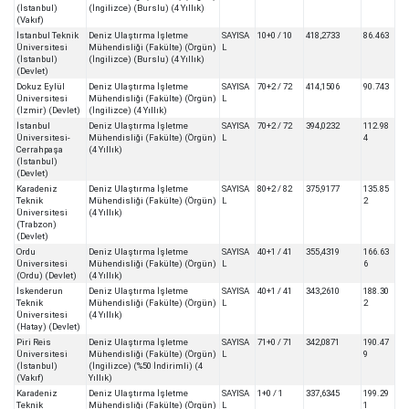
(İstanbul)
(İngilizce) (Burslu) (4 Yıllık)
(Vakıf)
İstanbul Teknik
Deniz Ulaştırma İşletme
SAYISA
10+0 / 10
418,2733
86.463
Üniversitesi
Mühendisliği (Fakülte) (Örgün)
L
(İstanbul)
(İngilizce) (Burslu) (4 Yıllık)
(Devlet)
Dokuz Eylül
Deniz Ulaştırma İşletme
SAYISA
70+2 / 72
414,1506
90.743
Üniversitesi
Mühendisliği (Fakülte) (Örgün)
L
(İzmir) (Devlet)
(İngilizce) (4 Yıllık)
İstanbul
Deniz Ulaştırma İşletme
SAYISA
70+2 / 72
394,0232
112.98
Üniversitesi-
Mühendisliği (Fakülte) (Örgün)
L
4
Cerrahpaşa
(4 Yıllık)
(İstanbul)
(Devlet)
Karadeniz
Deniz Ulaştırma İşletme
SAYISA
80+2 / 82
375,9177
135.85
Teknik
Mühendisliği (Fakülte) (Örgün)
L
2
Üniversitesi
(4 Yıllık)
(Trabzon)
(Devlet)
Ordu
Deniz Ulaştırma İşletme
SAYISA
40+1 / 41
355,4319
166.63
Üniversitesi
Mühendisliği (Fakülte) (Örgün)
L
6
(Ordu) (Devlet)
(4 Yıllık)
İskenderun
Deniz Ulaştırma İşletme
SAYISA
40+1 / 41
343,2610
188.30
Teknik
Mühendisliği (Fakülte) (Örgün)
L
2
Üniversitesi
(4 Yıllık)
(Hatay) (Devlet)
Piri Reis
Deniz Ulaştırma İşletme
SAYISA
71+0 / 71
342,0871
190.47
Üniversitesi
Mühendisliği (Fakülte) (Örgün)
L
9
(İstanbul)
(İngilizce) (%50 İndirimli) (4
(Vakıf)
Yıllık)
Karadeniz
Deniz Ulaştırma İşletme
SAYISA
1+0 / 1
337,6345
199.29
Teknik
Mühendisliği (Fakülte) (Örgün)
L
1