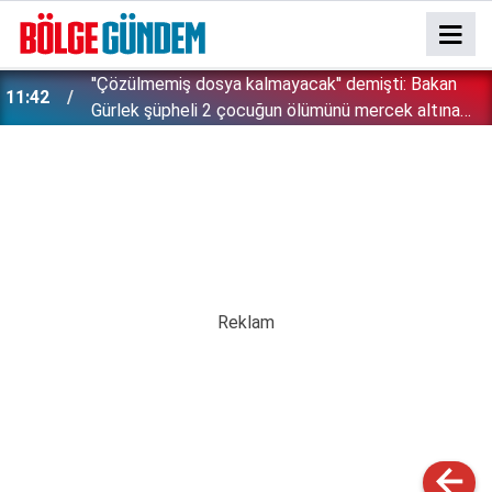
''Çözülmemiş dosya kalmayacak'' demişti: Bakan
11:42
!
Gürlek şüpheli 2 çocuğun ölümünü mercek altına
aldı!