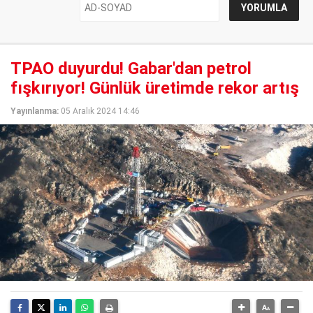
TPAO duyurdu! Gabar'dan petrol
fışkırıyor! Günlük üretimde rekor artış
Yayınlanma:
05 Aralık 2024 14:46