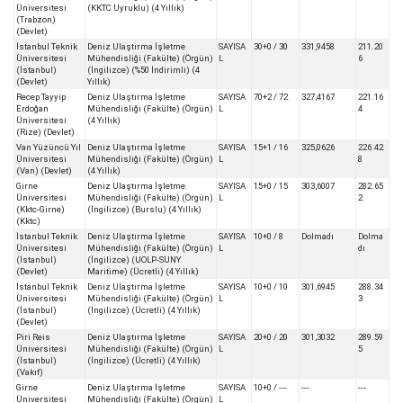
Üniversitesi
(KKTC Uyruklu) (4 Yıllık)
(Trabzon)
(Devlet)
İstanbul Teknik
Deniz Ulaştırma İşletme
SAYISA
30+0 / 30
331,9458
211.20
Üniversitesi
Mühendisliği (Fakülte) (Örgün)
L
6
(İstanbul)
(İngilizce) (%50 İndirimli) (4
(Devlet)
Yıllık)
Recep Tayyip
Deniz Ulaştırma İşletme
SAYISA
70+2 / 72
327,4167
221.16
Erdoğan
Mühendisliği (Fakülte) (Örgün)
L
4
Üniversitesi
(4 Yıllık)
(Rize) (Devlet)
Van Yüzüncü Yıl
Deniz Ulaştırma İşletme
SAYISA
15+1 / 16
325,0626
226.42
Üniversitesi
Mühendisliği (Fakülte) (Örgün)
L
8
(Van) (Devlet)
(4 Yıllık)
Girne
Deniz Ulaştırma İşletme
SAYISA
15+0 / 15
303,6007
282.65
Üniversitesi
Mühendisliği (Fakülte) (Örgün)
L
2
(Kktc-Girne)
(İngilizce) (Burslu) (4 Yıllık)
(Kktc)
İstanbul Teknik
Deniz Ulaştırma İşletme
SAYISA
10+0 / 8
Dolmadı
Dolma
Üniversitesi
Mühendisliği (Fakülte) (Örgün)
L
dı
(İstanbul)
(İngilizce) (UOLP-SUNY
(Devlet)
Maritime) (Ücretli) (4 Yıllık)
İstanbul Teknik
Deniz Ulaştırma İşletme
SAYISA
10+0 / 10
301,6945
288.34
Üniversitesi
Mühendisliği (Fakülte) (Örgün)
L
3
(İstanbul)
(İngilizce) (Ücretli) (4 Yıllık)
(Devlet)
Piri Reis
Deniz Ulaştırma İşletme
SAYISA
20+0 / 20
301,3032
289.59
Üniversitesi
Mühendisliği (Fakülte) (Örgün)
L
5
(İstanbul)
(İngilizce) (Ücretli) (4 Yıllık)
(Vakıf)
Girne
Deniz Ulaştırma İşletme
SAYISA
10+0 / ---
---
---
Üniversitesi
Mühendisliği (Fakülte) (Örgün)
L