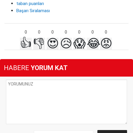
taban puanları
Başarı Sıralaması
0
0
0
0
0
0
0
👍
👎
😍
😥
😱
😂
😡
HABERE
YORUM KAT