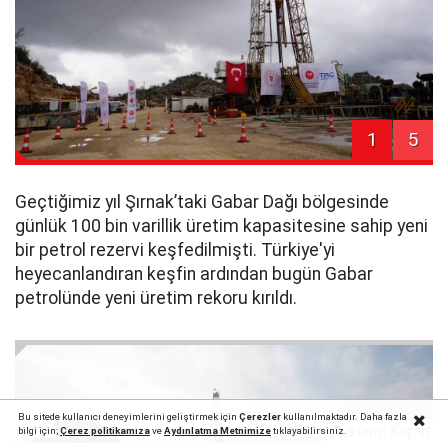
1
5
Geçtiğimiz yıl Şırnak’taki Gabar Dağı bölgesinde
günlük 100 bin varillik üretim kapasitesine sahip yeni
bir petrol rezervi keşfedilmişti. Türkiye'yi
heyecanlandıran keşfin ardından bugün Gabar
petrolünde yeni üretim rekoru kırıldı.
Bu sitede kullanıcı deneyimlerini geliştirmek için
Çerezler
kullanılmaktadır. Daha fazla
Reklamı Kapat
bilgi için;
Çerez politika
mıza
ve
Aydınlatma Metnimize
tıklayabilirsiniz.