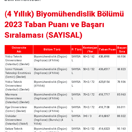
(4 Yıllık) Biyomühendislik Bölümü
2023 Taban Puanı ve Başarı
Sıralaması (SAYISAL)
Üniversite
Kontenjan
Başarı
Bölüm Türü
P. Türü
Taban Puan
Adı
/Yer
Sıra
Yıldız Teknik
Biyomühendislik (Örgün)
SAYISA
60+2 / 62
438,4998
66.934
Üniversitesi
(İngilizce) (4 Yıllık)
L
(İstanbul) (Devlet)
İzmir Yüksek
Biyomühendislik (Örgün)
SAYISA
50+2 / 52
436,4517
68.823
Teknoloji Enstitüsü
(İngilizce) (4 Yıllık)
L
(İzmir) (Devlet)
Yıldız Teknik
Biyomühendislik (Örgün)
SAYISA
70+2 / 72
425,8154
78.936
Üniversitesi
(4 Yıllık)
L
(İstanbul) (Devlet)
Marmara
Biyomühendislik (Örgün)
SAYISA
70+2 / 72
418,7717
85.963
Üniversitesi
(İngilizce) (4 Yıllık)
L
(İstanbul) (Devlet)
Ege Üniversitesi
Biyomühendislik (Örgün)
SAYISA
70+2 / 72
418,7138
86.011
(İzmir) (Devlet)
(İngilizce) (4 Yıllık)
L
Üsküdar
Biyomühendislik (Örgün)
SAYISA
3+0 / 3
416,6867
88.022
Üniversitesi
(İngilizce) (Burslu) (4
L
(İstanbul) (Vakıf)
Yıllık)
Gebze Teknik
Biyomühendislik (Örgün)
SAYISA
50+2 / 52
414,6323
90.163