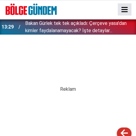
Bakan Gürlek tek tek açıkladı: Çerçeve yasa'dan
13:29
kimler faydalanamayacak? İşte detaylar...