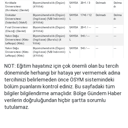
Kırıkkale
Biyomühendislik (Örgün)
SAYISA
20+1 / 3
Dolmadı
Dolma
Üniversitesi
(4 Yıllık)
L
dı
(Kırıkkale) (Devlet)
Üsküdar
Biyomühendislik (Örgün)
SAYISA
17+0 / 12
Dolmadı
Dolma
Üniversitesi
(İngilizce) (%50 İndirimli)
L
dı
(İstanbul) (Vakıf)
(4 Yıllık)
Fırat Üniversitesi
Biyomühendislik (Örgün)
SAYISA
20+1 / ---
---
---
(Elazığ) (Devlet)
(4 Yıllık)
L
Yakın Doğu
Biyomühendislik (Örgün)
SAYISA
5+0 / ---
---
---
Üniversitesi (Kktc-
(İngilizce) (Burslu) (4
L
Lefkoşa) (Kktc)
Yıllık)
Yakın Doğu
Biyomühendislik (Örgün)
SAYISA
5+0 / ---
---
---
Üniversitesi (Kktc-
(İngilizce) (%50 İndirimli)
L
Lefkoşa) (Kktc)
(4 Yıllık)
NOT: Eğitim hayatınız için çok önemli olan bu tercih
döneminde herhangi bir hataya yer vermemek adına
tercihinizi belirlemeden önce ÖSYM sistemindeki
bölüm puanlarını kontrol ediniz. Bu sayfadaki tüm
bilgiler bilgilendirme amaçlıdır. Bölge Gündem Haber
verilerin doğruluğundan hiçbir şartta sorumlu
tutulamaz.