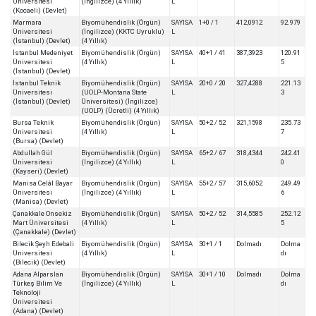
Üniversitesi
(İngilizce) (4 Yıllık)
L
(Kocaeli) (Devlet)
Marmara
Biyomühendislik (Örgün)
SAYISA
1+0 / 1
412,0912
92.979
Üniversitesi
(İngilizce) (KKTC Uyruklu)
L
(İstanbul) (Devlet)
(4 Yıllık)
İstanbul Medeniyet
Biyomühendislik (Örgün)
SAYISA
40+1 / 41
387,3923
120.91
Üniversitesi
(4 Yıllık)
L
5
(İstanbul) (Devlet)
İstanbul Teknik
Biyomühendislik (Örgün)
SAYISA
20+0 / 20
327,4288
221.13
Üniversitesi
(UOLP-Montana State
L
3
(İstanbul) (Devlet)
Üniversitesi) (İngilizce)
(UOLP) (Ücretli) (4 Yıllık)
Bursa Teknik
Biyomühendislik (Örgün)
SAYISA
50+2 / 52
321,1598
235.73
Üniversitesi
(4 Yıllık)
L
7
(Bursa) (Devlet)
Abdullah Gül
Biyomühendislik (Örgün)
SAYISA
65+2 / 67
318,4344
242.41
Üniversitesi
(İngilizce) (4 Yıllık)
L
0
(Kayseri) (Devlet)
Manisa Celâl Bayar
Biyomühendislik (Örgün)
SAYISA
55+2 / 57
315,6052
249.49
Üniversitesi
(İngilizce) (4 Yıllık)
L
6
(Manisa) (Devlet)
Çanakkale Onsekiz
Biyomühendislik (Örgün)
SAYISA
50+2 / 52
314,5585
252.12
Mart Üniversitesi
(4 Yıllık)
L
5
(Çanakkale) (Devlet)
Bilecik Şeyh Edebali
Biyomühendislik (Örgün)
SAYISA
30+1 / 1
Dolmadı
Dolma
Üniversitesi
(4 Yıllık)
L
dı
(Bilecik) (Devlet)
Adana Alparslan
Biyomühendislik (Örgün)
SAYISA
30+1 / 10
Dolmadı
Dolma
Türkeş Bilim Ve
(İngilizce) (4 Yıllık)
L
dı
Teknoloji
Üniversitesi
(Adana) (Devlet)