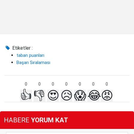
Etiketler :
taban puanları
Başarı Sıralaması
0
0
0
0
0
0
0
👍
👎
😍
😥
😱
😂
😡
HABERE
YORUM KAT