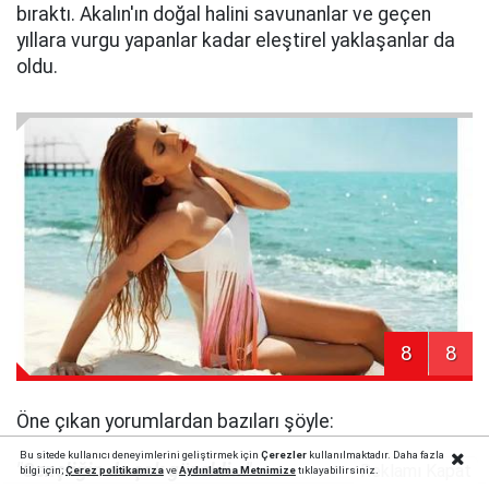
bıraktı. Akalın'ın doğal halini savunanlar ve geçen
yıllara vurgu yapanlar kadar eleştirel yaklaşanlar da
oldu.
8
8
Öne çıkan yorumlardan bazıları şöyle:
Bu sitede kullanıcı deneyimlerini geliştirmek için
Çerezler
kullanılmaktadır. Daha fazla
"Gençliğin de çok güzeldi..."
Reklamı Kapat
bilgi için;
Çerez politika
mıza
ve
Aydınlatma Metnimize
tıklayabilirsiniz.