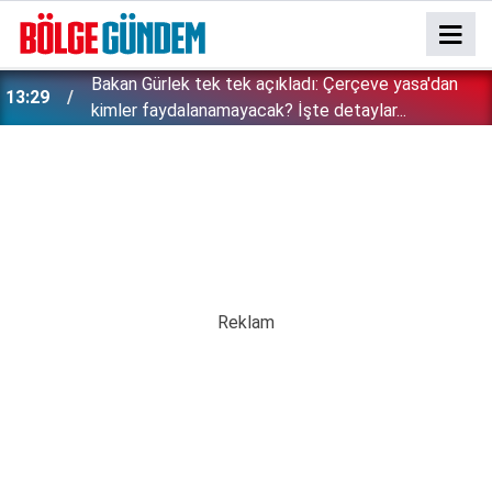
Bakan Gürlek tek tek açıkladı: Çerçeve yasa'dan
13:29
kimler faydalanamayacak? İşte detaylar...