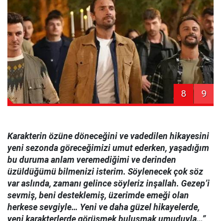
8
9
Karakterin özüne döneceğini ve vadedilen hikayesini
yeni sezonda göreceğimizi umut ederken, yaşadığım
bu duruma anlam veremediğimi ve derinden
üzüldüğümü bilmenizi isterim. Söylenecek çok söz
var aslında, zamanı gelince söyleriz inşallah. Gezep’i
sevmiş, beni desteklemiş, üzerimde emeği olan
herkese sevgiyle… Yeni ve daha güzel hikayelerde,
yeni karakterlerde görüşmek buluşmak umuduyla…”